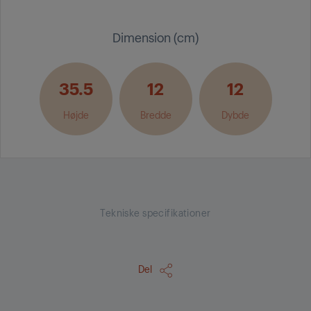
Dimension (cm)
35.5
12
12
Højde
Bredde
Dybde
Tekniske specifikationer
Del