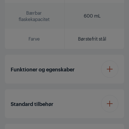
Bærbar
600 mL
flaskekapacitet
Farve
Børstefrit stål
Funktioner og egenskaber
Antiskrid
Standard tilbehør
Bærbar flaske