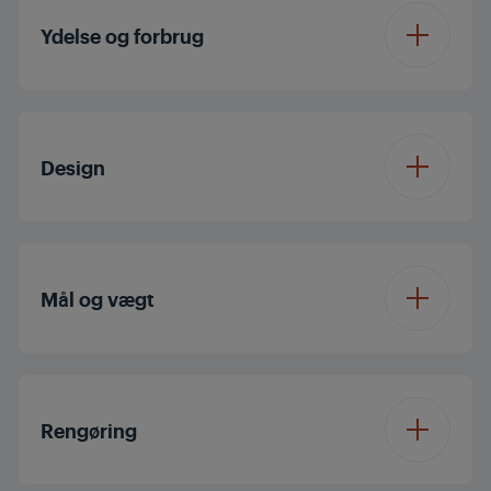
Ydelse og forbrug
Volt
220 - 240 V
Design
Frequency
50 - 60 Hz
Farve
Børstefrit stål
Mål og vægt
Højde
35.5 cm
Rengøring
Bredde
12 cm