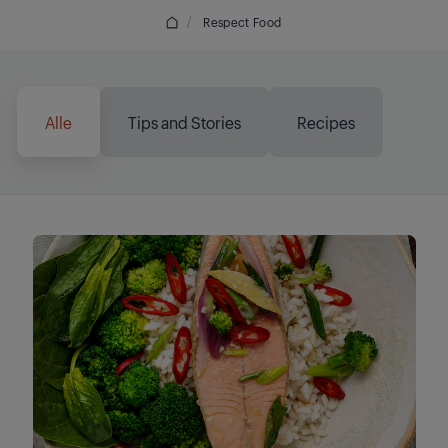
/
Respect Food
1m læst
Matcha Macchiato
Alle
Tips and Stories
Recipes
Læs mere