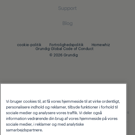
Indbygnings køle-/fryseskab
Tørretumblere
Indbygnings køle-fryseskab
Ledningsfri støvsugere
Support
Madlavning
Tørretumblere
Madlavning
Støvsugere med beholder
Om Grundig
Blog
Indbygningsovne
Strygejern
Indbygningsovne
Beko Corporate
Indbyggede kogeplader
Indbyggede kogeplader
Strygejern med damp
cookie-politik
Fortrolighedspolitik
Homewhiz
Grundig Global Code of Conduct
Opvask
Opvaskemaskine
© 2026 Grundig
Integrerede opvaskemaskiner
Opvaskemaskiner
Små køkkenmaskiner
Kaffe- og te
Vi bruger cookies til, at få vores hjemmeside til at virke ordentligt,
Blendere
personalisere indhold og reklamer, tilbyde funktioner i forhold til
Our parent company, Beko has 55,000 employees throughout the
world with its global operations through its subsidiaries in 57 countries
Brødristere og grills
sociale medier og analysere vores traffik. Vi deler også
and 45 production facilities in 13 countries
information vedrørende din brug af vores hjemmeside på vores
(i.e. Türkiye, UK, Italy, Romania, Slovakia, Poland, South Africa, Russia,
sociale medier, i reklamer og med analytiske
Pakistan, India, Bangladesh, Thailand and China).
samarbejdspartnere.