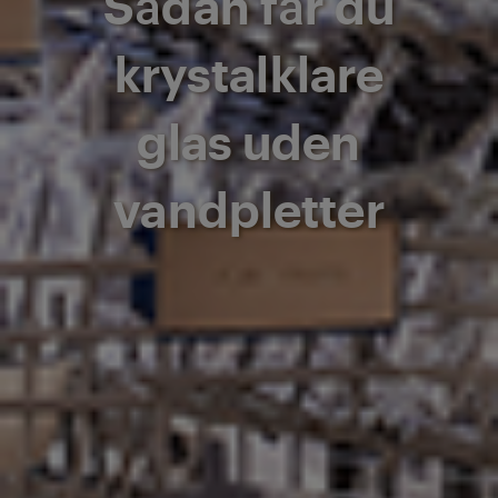
Sådan får du
krystalklare
glas uden
vandpletter