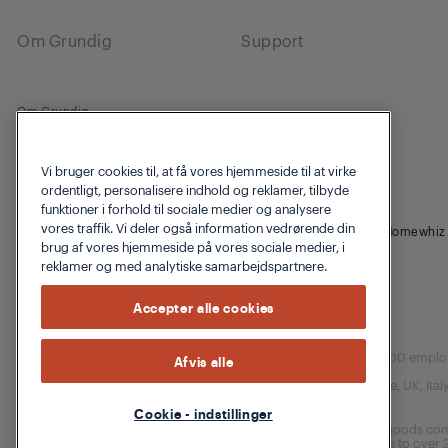
Om Grundig
Support
Om Grundig
Beko Corporate
Vi bruger cookies til, at få vores hjemmeside til at virke
ordentligt, personalisere indhold og reklamer, tilbyde
funktioner i forhold til sociale medier og analysere
vores traffik. Vi deler også information vedrørende din
© 2026 Grundig
cookie-politik
Fortrolighedspolitik
Homewhiz
brug af vores hjemmeside på vores sociale medier, i
reklamer og med analytiske samarbejdspartnere.
Accepter alle cookies
Our parent company, Beko has 55,000 employees
Afvis alle
(i.e. Türkiye, UK, It
Cookie - indstillinger
Beko became the largest white goods comp
are home to over 2