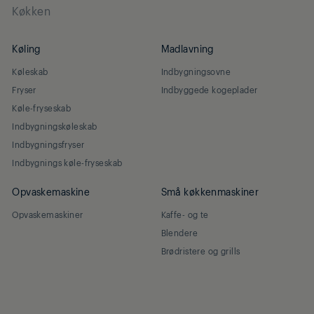
Køkken
Køling
Madlavning
Køleskab
Indbygningsovne
Fryser
Indbyggede kogeplader
Køle-fryseskab
Indbygningskøleskab
Indbygningsfryser
Indbygnings køle-fryseskab
Opvaskemaskine
Små køkkenmaskiner
Opvaskemaskiner
Kaffe- og te
Blendere
Brødristere og grills