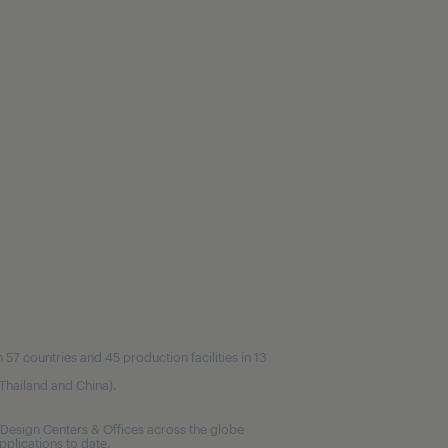
7 countries and 45 production facilities in 13
, Thailand and China).
Design Centers & Offices across the globe
plications to date.