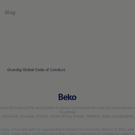
Blog
Grundig Global Code of Conduct
 throughout the world with its global operations through its subsidiaries in 5
countries
aly, Romania, Slovakia, Poland, South Africa, Russia, Pakistan, India, Bangladesh
any in Europe with its market share (based on volumes). Beko’s 31 R&D and 
,300 researchers and hold more than 3,500 international registered patent ap