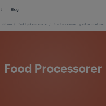
t
Blog
Køkken
/
Små køkkenmaskiner
/
Foodprocessorer og køkkenmaskiner
Food Processorer