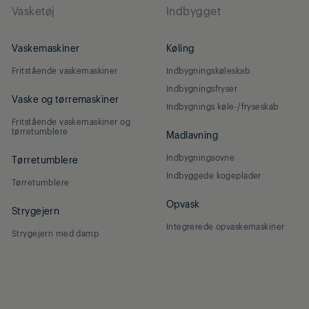
Vasketøj
Indbygget
Vaskemaskiner
Køling
Fritstående vaskemaskiner
Indbygningskøleskab
Indbygningsfryser
Vaske og tørremaskiner
Indbygnings køle-/fryseskab
Fritstående vaskemaskiner og
tørretumblere
Madlavning
Indbygningsovne
Tørretumblere
Indbyggede kogeplader
Tørretumblere
Opvask
Strygejern
Integrerede opvaskemaskiner
Strygejern med damp