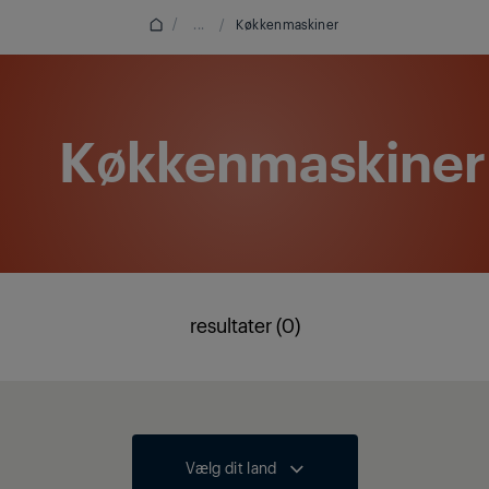
/
...
/
Køkkenmaskiner
Køkkenmaskiner
resultater (0)
Vælg dit land