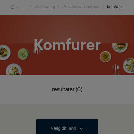
/
...
/
Madlavning
/
Fritstående komfurer
/
Komfurer
Komfurer
resultater (0)
Vælg dit land