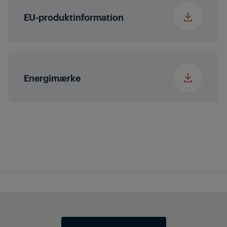
Nødafløbsslange
EU-produktinformation
Programme 14
GentleCare
Programme 15
Hand Wash
Energimærke
Programme 16
Rinse