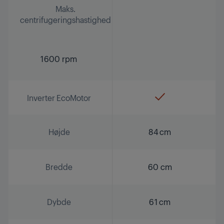
Maks.
centrifugeringshastighed
1600 rpm
Inverter EcoMotor
Højde
84 cm
Bredde
60 cm
Dybde
61 cm