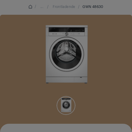
/
...
/
Frontladende
/
GWN 48630