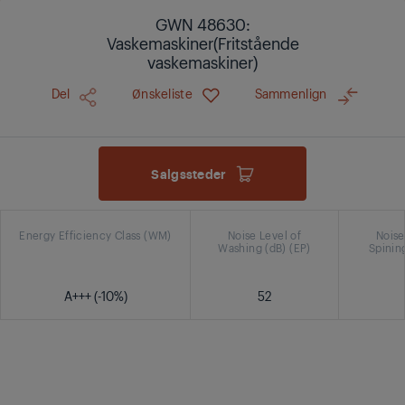
GWN 48630:
Vaskemaskiner(Fritstående
vaskemaskiner)
Del
Ønskeliste
Sammenlign
Salgssteder
Energy Efficiency Class (WM)
Noise Level of
Noise
Washing (dB) (EP)
Spining
A+++ (-10%)
52