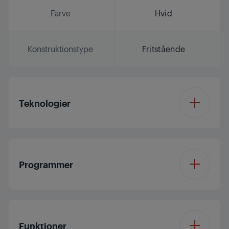
Farve
Hvid
Konstruktionstype
Fritstående
Teknologier
Inverter EcoMotor
Programmer
Steam
SupremeRefresh
Antal programmer
16
Pet Tub
Funktioner