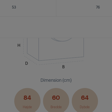
53
76
H
D
B
Dimension (cm)
84
60
64
Højde
Bredde
Dybde