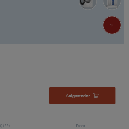
1
Salgssteder
B) (EP)
Farve