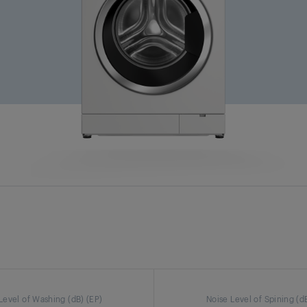
Level of Washing (dB) (EP)
Noise Level of Spining (d