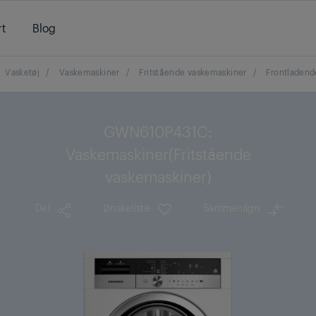
t
Blog
Vasketøj
/
Vaskemaskiner
/
Fritstående vaskemaskiner
/
Frontladend
GWN610P431C:
Vaskemaskiner(Fritstående
vaskemaskiner)
Del
Ønskeliste
Sammenlign