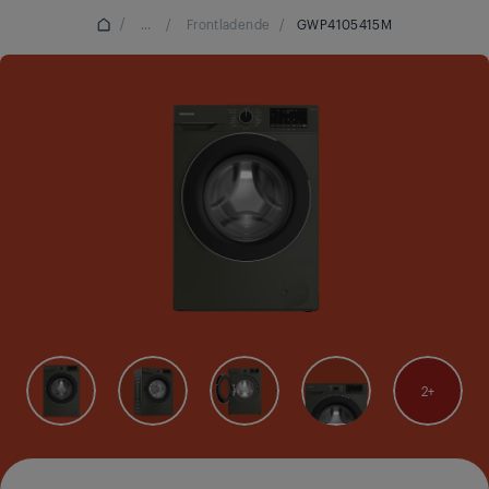
/
...
/
Frontladende
/
GWP4105415M
2