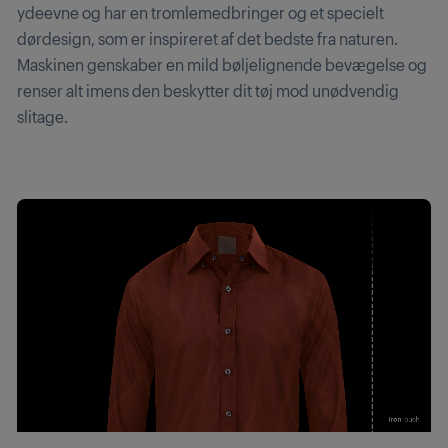
ydeevne og har en tromlemedbringer og et specielt
dørdesign, som er inspireret af det bedste fra naturen.
Maskinen genskaber en mild bøljelignende bevægelse og
renser alt imens den beskytter dit tøj mod unødvendig
slitage.