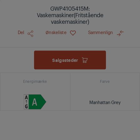
GWP4105415M:
Vaskemaskiner(Fritstående
vaskemaskiner)
Del
Ønskeliste
Sammenlign
Salgssteder
Energimærke
Farve
Manhattan Grey