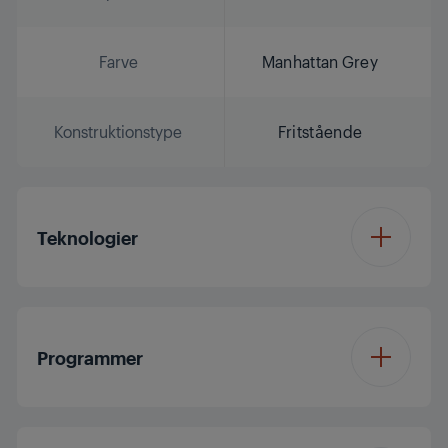
Farve
Manhattan Grey
Konstruktionstype
Fritstående
Teknologier
Tilfør tøj
Programmer
Inverter EcoMotor
Atlas 32mm (GYA32)
Antal programmer
15