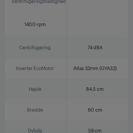
centrifugeringshastighed
1400 rpm
Centrifugering
74 dBA
Inverter EcoMotor
Atlas 32mm (GYA32)
Højde
84.5 cm
Bredde
60 cm
Dybde
58 cm