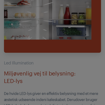
Led Illumination
Miljøvenlig vej til belysning:
LED-lys
De hvide LED-lys giver en effektiv belysning med et mere
æstetisk udseende indeni køleskabet. Derudover bruger