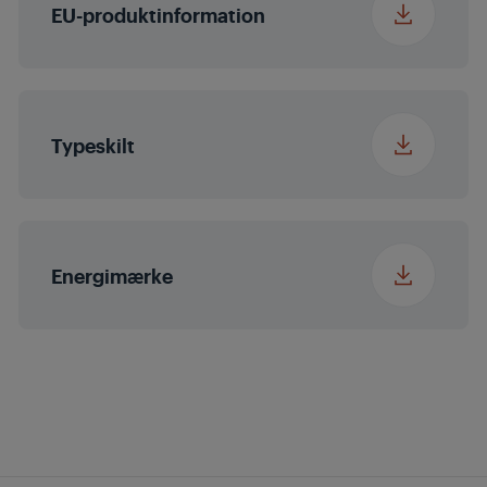
EU-produktinformation
Dørhåndtag type
Grundig Handle
farver
Fingeraftryksfrit
rustfrit stål
Typeskilt
Energimærke