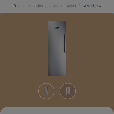
/
...
/
Køling
/
Fryser
/
Oprejst
/
GFN 13824 X