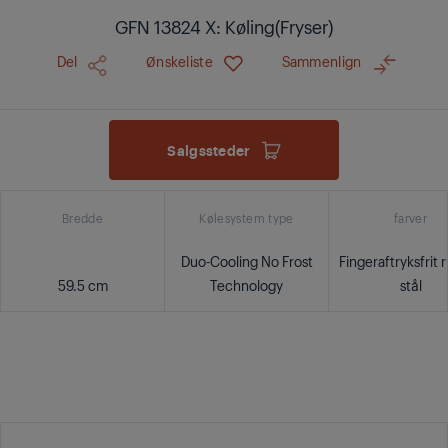
GFN 13824 X: Køling(Fryser)
Del
Ønskeliste
Sammenlign
Salgssteder
Bredde
Kølesystem type
farver
Duo-Cooling No Frost
Fingeraftryksfrit r
59.5 cm
Technology
stål