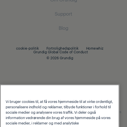
Robotstøvsugere
Indbygnings køle-/fryseskab
Tørretumblere
Indbygnings køle-fryseskab
Ledningsfri støvsugere
Support
Madlavning
Tørretumblere
Madlavning
Støvsugere med beholder
Om Grundig
Blog
Indbygningsovne
Strygejern
Indbygningsovne
Beko Corporate
Indbyggede kogeplader
Indbyggede kogeplader
Strygejern med damp
cookie-politik
Fortrolighedspolitik
Homewhiz
Grundig Global Code of Conduct
Opvask
Opvaskemaskine
© 2026 Grundig
Integrerede opvaskemaskiner
Opvaskemaskiner
Små køkkenmaskiner
Kaffe- og te
Vi bruger cookies til, at få vores hjemmeside til at virke ordentligt,
Blendere
personalisere indhold og reklamer, tilbyde funktioner i forhold til
Our parent company, Beko has 55,000 employees throughout the
world with its global operations through its subsidiaries in 57 countries
Brødristere og grills
sociale medier og analysere vores traffik. Vi deler også
and 45 production facilities in 13 countries
information vedrørende din brug af vores hjemmeside på vores
(i.e. Türkiye, UK, Italy, Romania, Slovakia, Poland, South Africa, Russia,
sociale medier, i reklamer og med analytiske
Pakistan, India, Bangladesh, Thailand and China).