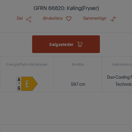
GFRN 66820: Køling(Fryser)
Del
Ønskeliste
Sammenlign
Salgssteder
Energieffektivitetsklasse
Bredde
Kølesystem
Duo-Cooling 
59.7 cm
Technol