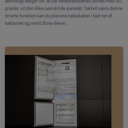
teknologi sørger for, at når køleskabsdøren åbnes med 90
grader, vil den ikke overskride panelet. Takket være denne
smarte funktion kan du placere køleskabet i hjørnet af
køkkenet og nemt åbne døren.