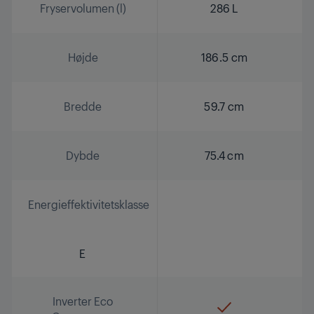
Fryservolumen (l)
286 L
Højde
186.5 cm
Bredde
59.7 cm
Dybde
75.4 cm
Energieffektivitetsklasse
E
Inverter Eco