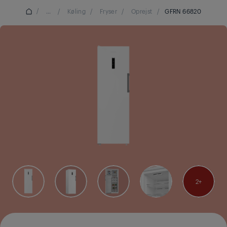
/
...
/
Køling
/
Fryser
/
Oprejst
/
GFRN 66820
2