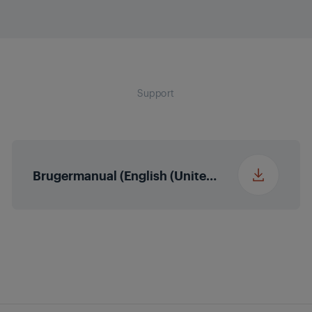
Frequency
50 - 60 Hz
Bruttohøjde med
17 cm
emballage
Support
Bruttobredde med
20.8 cm
emballage
Bruttodybde med
Brugermanual (English (United States))
10 cm
emballage
Bruttovægt med
1.29 kg
emballage