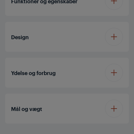
Funktioner og egenskaber
Dejkrog i rustfrit stål
Design
Piskeris i rustfrit stål
Farve
Sort
Ydelse og forbrug
Effekt
425 W
Mål og vægt
Volt
220 - 240 V
Vægt
1.06 kg