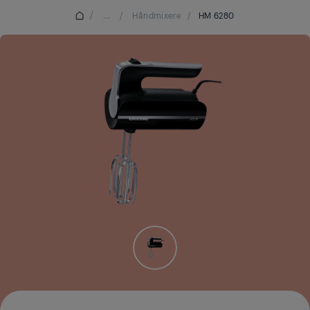
/
...
/
Håndmixere
/
HM 6280