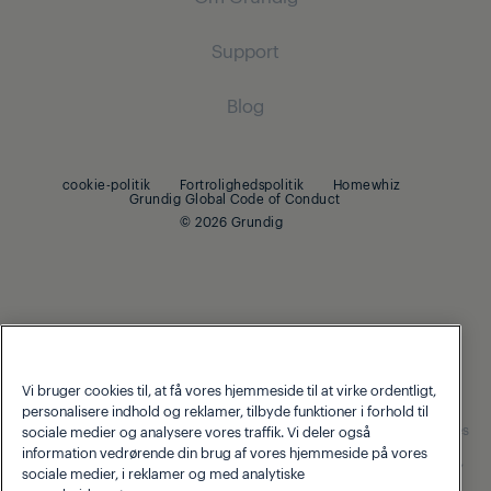
Robotstøvsugere
Indbygnings køle-/fryseskab
Tørretumblere
Indbygnings køle-fryseskab
Ledningsfri støvsugere
Support
Madlavning
Tørretumblere
Madlavning
Støvsugere med beholder
Om Grundig
Blog
Indbygningsovne
Strygejern
Indbygningsovne
Beko Corporate
Indbyggede kogeplader
Indbyggede kogeplader
Strygejern med damp
cookie-politik
Fortrolighedspolitik
Homewhiz
Grundig Global Code of Conduct
Opvask
Opvaskemaskine
© 2026 Grundig
Integrerede opvaskemaskiner
Opvaskemaskiner
Små køkkenmaskiner
Kaffe- og te
Vi bruger cookies til, at få vores hjemmeside til at virke ordentligt,
Blendere
personalisere indhold og reklamer, tilbyde funktioner i forhold til
Our parent company, Beko has 55,000 employees throughout the
world with its global operations through its subsidiaries in 57 countries
Brødristere og grills
sociale medier og analysere vores traffik. Vi deler også
and 45 production facilities in 13 countries
information vedrørende din brug af vores hjemmeside på vores
(i.e. Türkiye, UK, Italy, Romania, Slovakia, Poland, South Africa, Russia,
sociale medier, i reklamer og med analytiske
Pakistan, India, Bangladesh, Thailand and China).