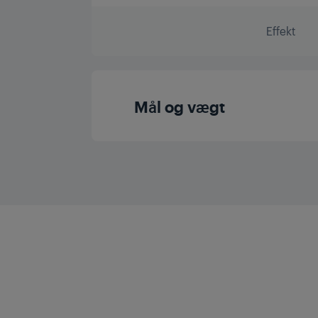
Effekt
Mål og vægt
Bruttohøjde med emb
Bruttobredde med em
Bruttodybde med em
Bruttovægt med emb