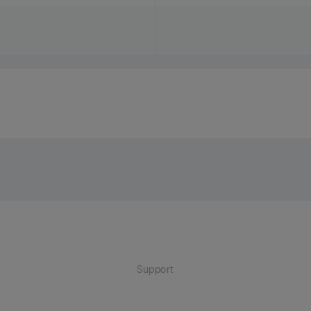
allage
ballage
ballage
Support
allage