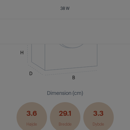
38 W
H
D
B
Dimension (cm)
3.6
29.1
3.3
Højde
Bredde
Dybde