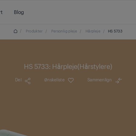
t
Blog
/
Produkter
/
Personlig pleje
/
Hårpleje
/
HS 5733
HS 5733: Hårpleje(Hårstylere)
Del
Ønskeliste
Sammenlign