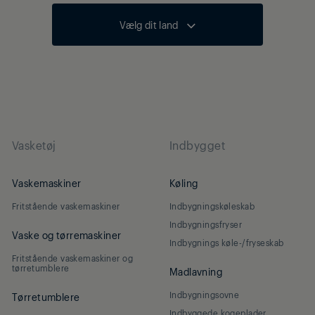
Vælg dit land
Vasketøj
Indbygget
Vaskemaskiner
Køling
Fritstående vaskemaskiner
Indbygningskøleskab
Indbygningsfryser
Vaske og tørremaskiner
Indbygnings køle-/fryseskab
Fritstående vaskemaskiner og
tørretumblere
Madlavning
Indbygningsovne
Tørretumblere
Indbyggede kogeplader