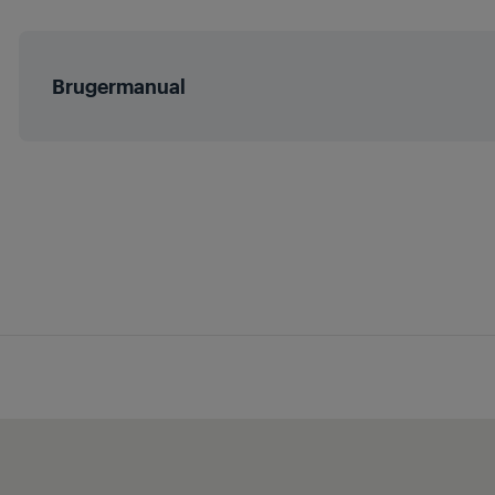
Højde
Brugermanual
Bredde
Dybde
Vægt