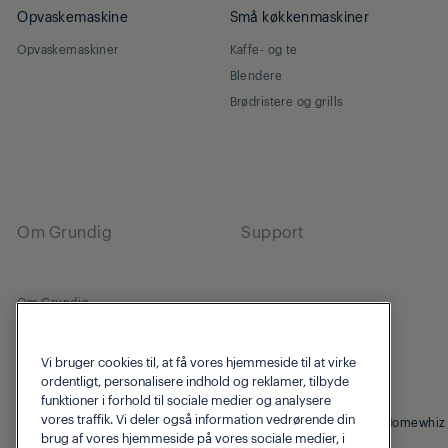
Opvaskemaskine
Små køkkenmaskiner
Opvaskemaskiner
Kaffe- og te
Blendere
Brødristere og grills
Om Grundig
Support
Om Grundig
Beko Corporate
Vi bruger cookies til, at få vores hjemmeside til at virke
ordentligt, personalisere indhold og reklamer, tilbyde
funktioner i forhold til sociale medier og analysere
vores traffik. Vi deler også information vedrørende din
© 2026 Grundig
cookie-politik
Fortrolighedspolitik
Homewhiz
brug af vores hjemmeside på vores sociale medier, i