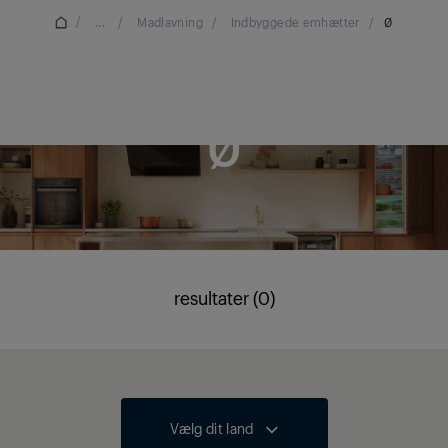
/
...
/
Madlavning
/
Indbyggede emhætter
/
Ø
Ø
resultater (0)
Vælg dit land