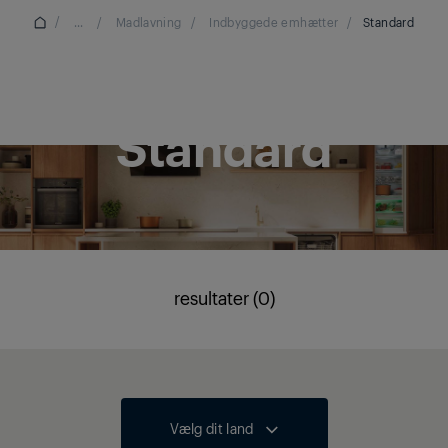
/
...
/
Madlavning
/
Indbyggede emhætter
/
Standard
Standard
resultater (0)
Vælg dit land