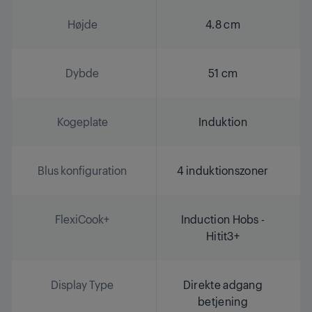
Højde
4.8 cm
Dybde
51 cm
Kogeplate
Induktion
Blus konfiguration
4 induktionszoner
FlexiCook+
Induction Hobs -
Hitit3+
Display Type
Direkte adgang
betjening