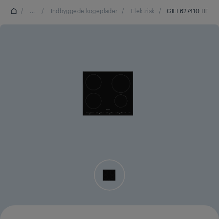
/
...
/
Indbyggede kogeplader
/
Elektrisk
/
GIEI 627410 HF