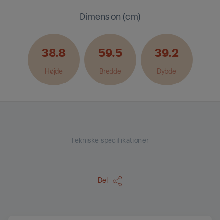
Dimension (cm)
38.8
59.5
39.2
Højde
Bredde
Dybde
Tekniske specifikationer
Del