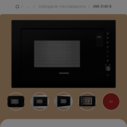
/
...
/
Indbyggede mikrobølgeovne
/
GMI 3140 B
1