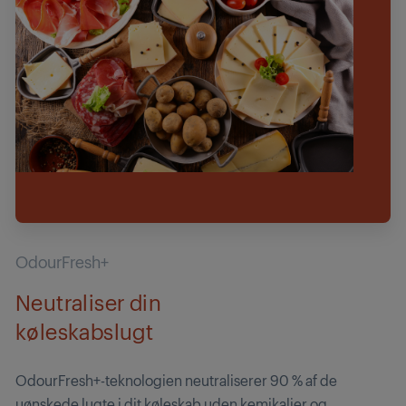
OdourFresh+
Neutraliser din
køleskabslugt
OdourFresh+-teknologien neutraliserer 90 % af de
uønskede lugte i dit køleskab uden kemikalier og