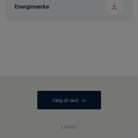
Energimærke
Vælg dit land
Køkken