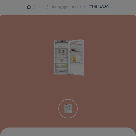
/
...
/
Indbygget under
/
GTNI 14330