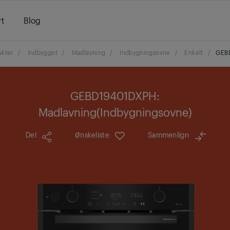
t
Blog
ukter
/
Indbygget
/
Madlavning
/
Indbygningsovne
/
Enkelt
/
GEB
GEBD19401DXPH:
Madlavning(Indbygningsovne)
Del
Ønskeliste
Sammenlign