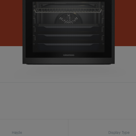
Højde
Display Type