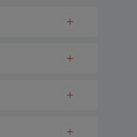
Yes
ektrisk grill
2
Yes
1
 halogenpære i toppen
ktionel madlavning
Drop-down
av temperatur dør
LED skærm
Dark Inox
ysolyse-lås
s (aftageligt)
72 L
4