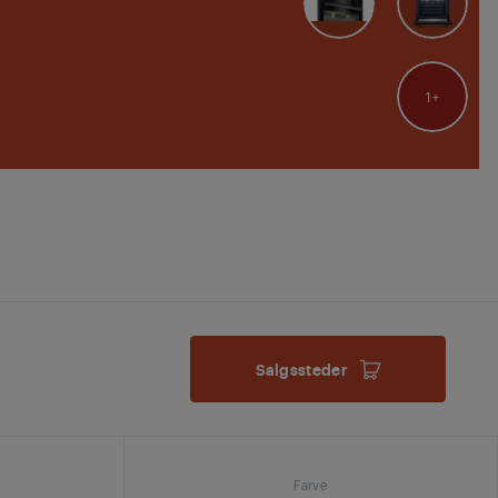
1
Salgssteder
Farve