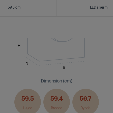
59.5 cm
LED skærm
H
D
B
Dimension (cm)
59.5
59.4
56.7
Højde
Bredde
Dybde