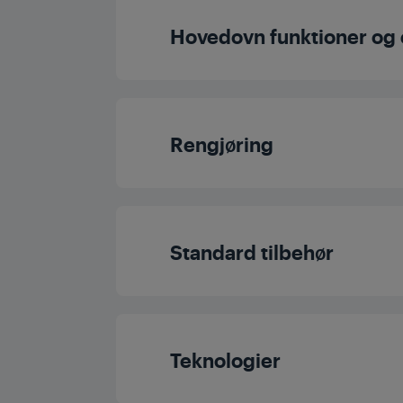
Højde
Hovedovn funktioner og
Bredde
Type ovn i hovedov
Dybde
Rengjøring
Antal funktione
Antal funktione
Damprengørin
Undervarme
Standard tilbehør
Display Type
Pyrolytisk rengør
Traditionel madlav
Hovedovnrum vol
Kødoptimerin
Teknologier
DeFrost
Hovedovnrum energieffekti
Antal dybe plad