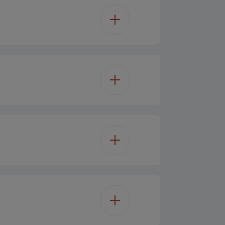
59.5 cm
59.4 cm
ktionel madlavning
56.7 cm
15
15
LED skærm
72 L
doptimering
A+
1