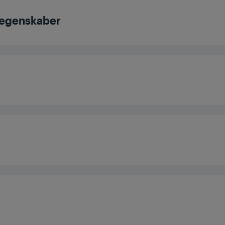
 egenskaber
nsrum
Multifun
r
r
g
ing
ning
umen
g
Kø
vitetsklasse
er