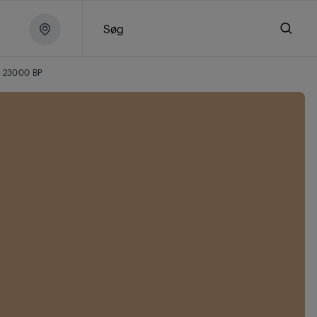
Søg
 23000 BP