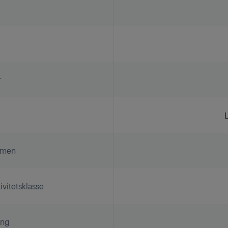
r
umen
vitetsklasse
ing