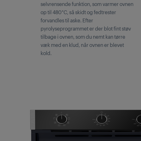
selvrensende funktion, som varmer ovnen
op til 480°C, så skidt og fedtrester
forvandles til aske. Efter
pyrolyseprogrammet er der blot fint støv
tilbage i ovnen, som du nemt kan tørre
væk med en klud, når ovnen er blevet
kold.