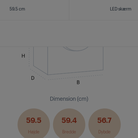
59.5 cm
LED skærm
H
D
B
Dimension (cm)
59.5
59.4
56.7
Højde
Bredde
Dybde