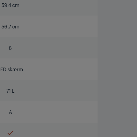
59.4 cm
56.7 cm
8
LED skærm
71 L
A