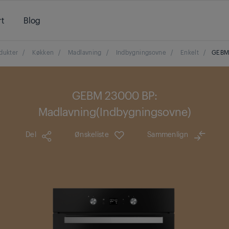
t
Blog
dukter
/
Køkken
/
Madlavning
/
Indbygningsovne
/
Enkelt
/
GEBM
GEBM 23000 BP:
Madlavning(Indbygningsovne)
Del
Ønskeliste
Sammenlign