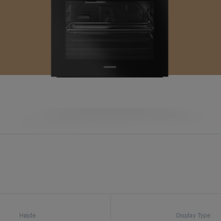
Højde
Display Type