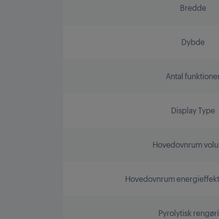
Bredde
Dybde
Antal funktione
Display Type
Hovedovnrum vol
Hovedovnrum energieffekti
Pyrolytisk rengør