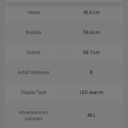
Højde
45.5 cm
Bredde
59.4 cm
Dybde
56.7 cm
Antal funktioner
8
Display Type
LED skærm
Hovedovnrum
48 L
volumen