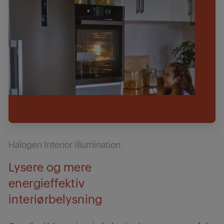
Halogen Interior Illumination
Lysere og mere
energieffektiv
interiørbelysning