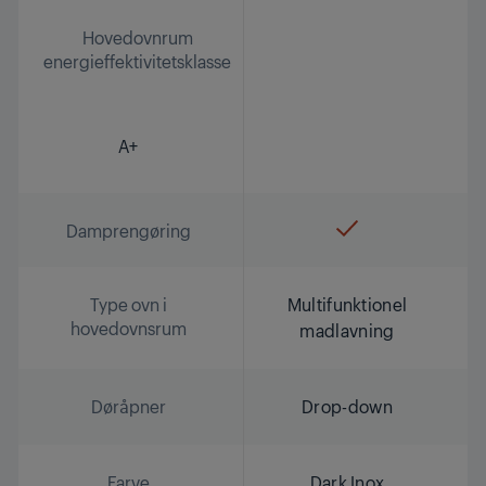
Hovedovnrum
energieffektivitetsklasse
A+
Damprengøring
Type ovn i
Multifunktionel
hovedovnsrum
madlavning
Døråpner
Drop-down
Farve
Dark Inox