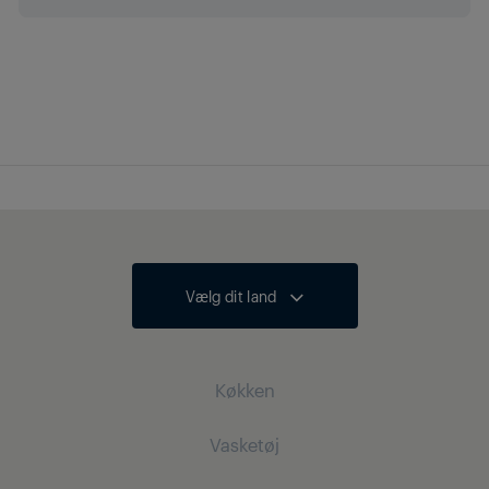
Vælg dit land
Køkken
Vasketøj
Køling