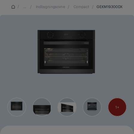
/
...
/
Indbygningsovne
/
Compact
/
GEKM19300DX
1