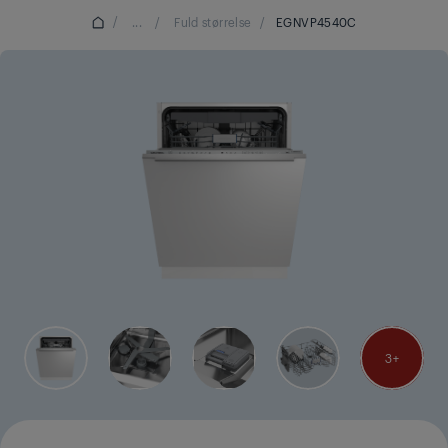
/
...
/
Fuld størrelse
/
EGNVP4540C
3