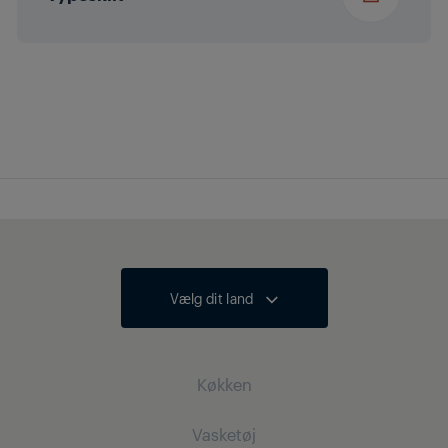
Vælg dit land
Køkken
Vasketøj
Køling