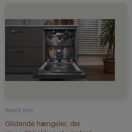
BestFit Zero
Glidende hængsler, der