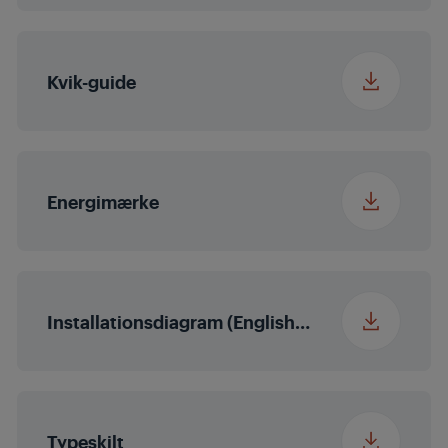
Bruttovægt med
45.4 kg
emballage
Kvik-guide
Energimærke
Installationsdiagram (English (United States))
Typeskilt