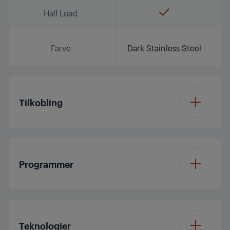
Half Load
Farve
Dark Stainless Steel
Tilkobling
HomeWhiz®
Wifi & bluetooth
Tilkobling
Programmer
Download program 1
QuietWash
Programme
Antal programmer
11
Teknologier