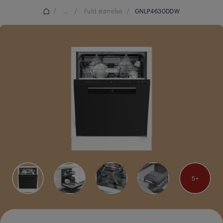
/
...
/
Fuld størrelse
/
GNLP4630DDW
5