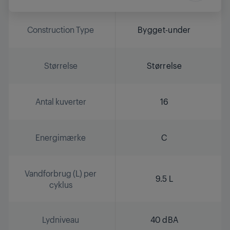
Construction Type
Bygget-under
Størrelse
Størrelse
Antal kuverter
16
Energimærke
C
Vandforbrug (L) per
9.5 L
cyklus
Lydniveau
40 dBA