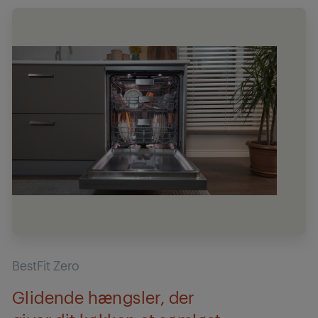
BestFit Zero
Glidende hængsler, der