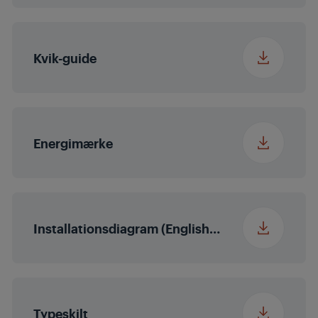
Bruttovægt med
45.1 kg
emballage
Kvik-guide
Energimærke
Installationsdiagram (English (United States))
Typeskilt