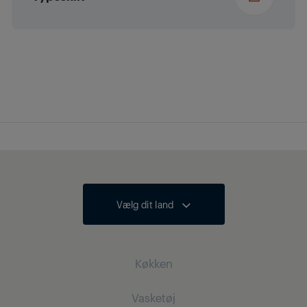
Vælg dit land
Køkken
Vasketøj
Køling