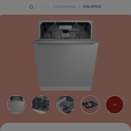
/
...
/
Fuld størrelse
/
GNV4P935
1