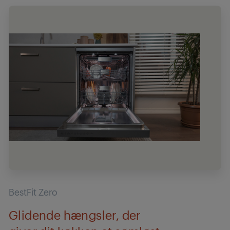
BestFit Zero
Glidende hængsler, der