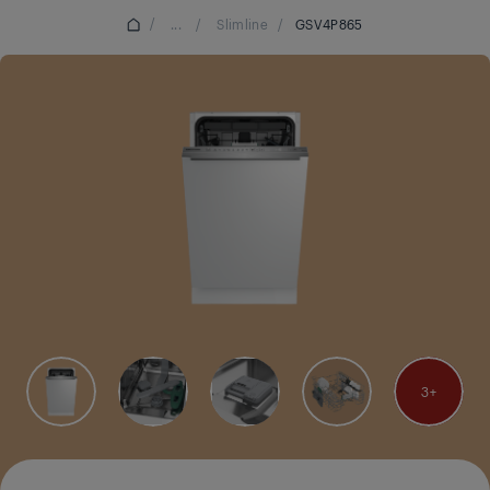
/
...
/
Slimline
/
GSV4P865
3