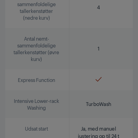
sammenfoldelige
4
tallerkenstøtter
(nedre kurv)
Antal nemt-
sammenfoldelige
1
tallerkenstøtter (øvre
kurv)
Express Function
Intensive Lower-rack
TurboWash
Washing
Udsat start
Ja, med manuel
justering op til 24 t