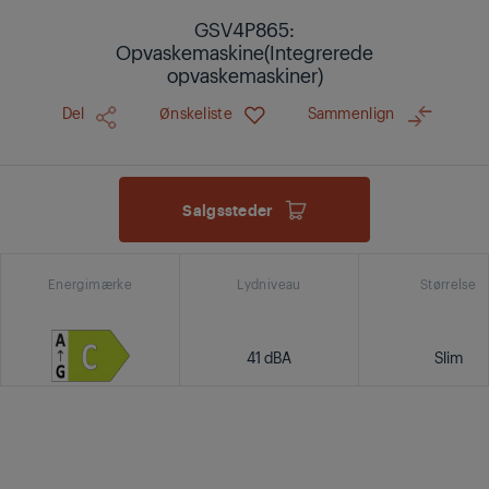
GSV4P865:
Opvaskemaskine(Integrerede
opvaskemaskiner)
Del
Ønskeliste
Sammenlign
Salgssteder
Energimærke
Lydniveau
Størrelse
41 dBA
Slim