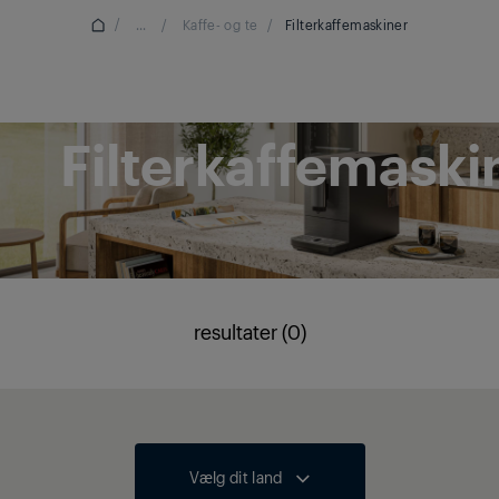
/
...
/
Kaffe- og te
/
Filterkaffemaskiner
Filterkaffemaski
resultater (0)
Vælg dit land