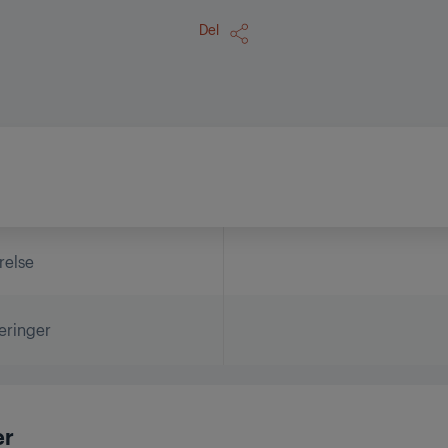
Del
relse
eringer
er