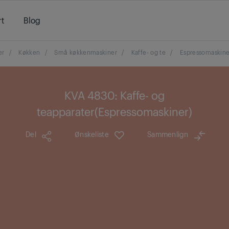
t
Blog
er
/
Køkken
/
Små køkkenmaskiner
/
Kaffe- og te
/
Espressomaskine
KVA 4830: Kaffe- og
teapparater(Espressomaskiner)
Del
Ønskeliste
Sammenlign