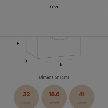
19 bar
H
D
B
Dimension (cm)
32
18.6
41
Højde
Bredde
Dybde