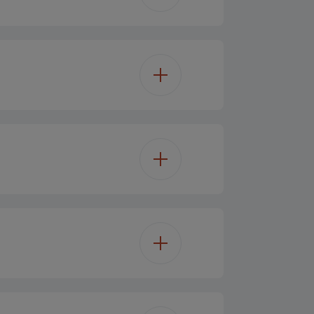
32 cm
18.6 cm
t rustfrit stål
41 cm
7.85 kg
19 bar