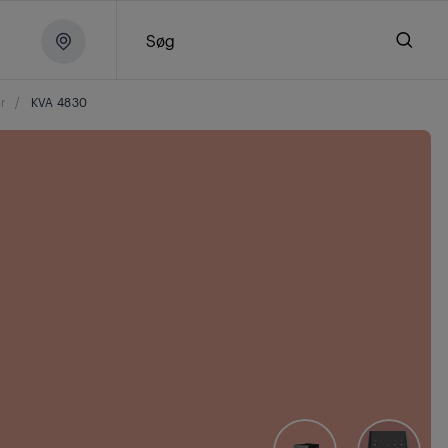
Søg
r
/
KVA 4830