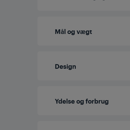
Aftagelig vandta
Mål og vægt
Justerbar dysehø
Højde
Design
Bredde
Farve
Dybde
Ydelse og forbrug
Vægt
Tryk