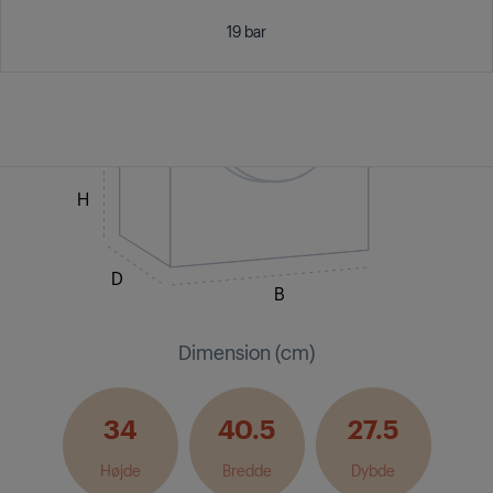
19 bar
H
D
B
Dimension (cm)
34
40.5
27.5
Højde
Bredde
Dybde