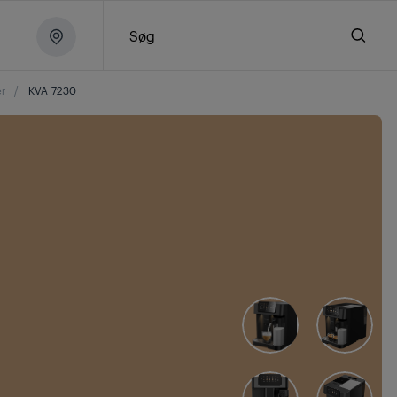
Søg
er
/
KVA 7230