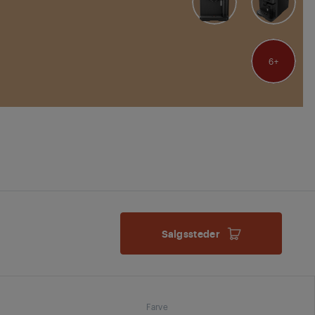
6
Salgssteder
Farve