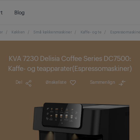
t
Blog
er
/
Køkken
/
Små køkkenmaskiner
/
Kaffe- og te
/
Espressomaskin
KVA 7230 Delisia Coffee Series DC7500:
Kaffe- og teapparater(Espressomaskiner)
Del
Ønskeliste
Sammenlign