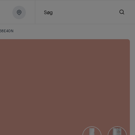
Søg
38E40N