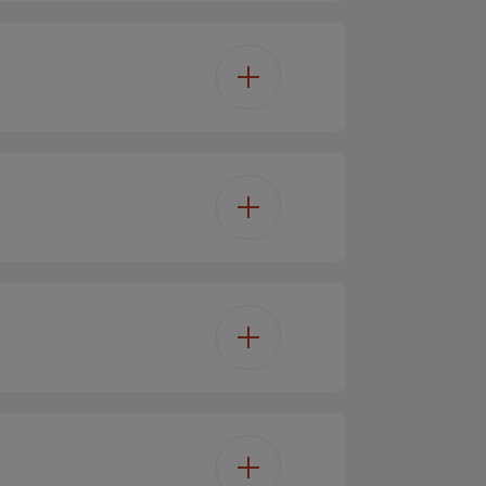
282 L
282 L
No Frost
kkerhedsglas
Ice Box