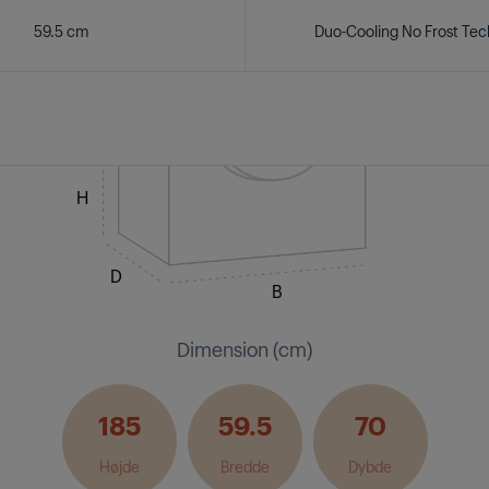
59.5 cm
Duo-Cooling No Frost Te
H
D
B
Dimension (cm)
185
59.5
70
Højde
Bredde
Dybde