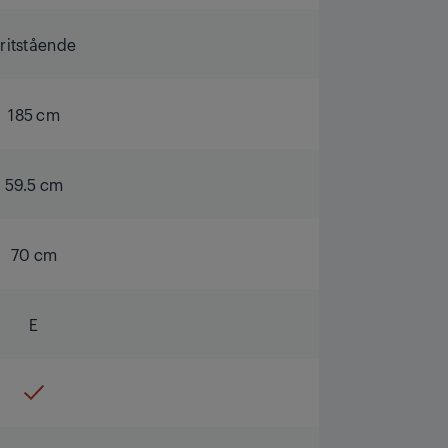
ritstående
185 cm
59.5 cm
70 cm
E