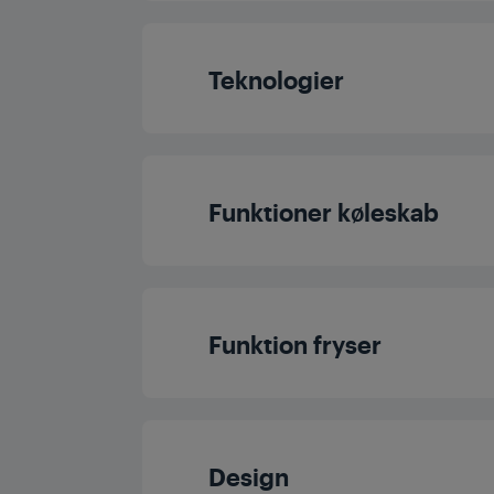
Total volumen (l
Teknologier
Fryservolumen (
Inverter Eco Compr
Funktioner køleskab
Køleteknologi
Køleskabshylde t
ECO Mode
Funktion fryser
Ismaskine type
Design