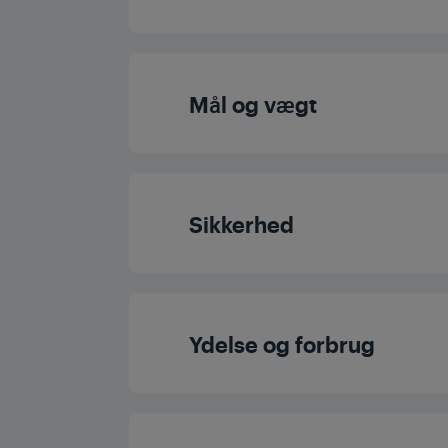
Fryserlys
Vendbar dør
Antal fryseskuff
Mål og vægt
Fryserposition
Antal hylder med 'fl
Højde
Displayplaceri
Sikkerhed
Fryserhylde typ
Bredde
Display type
Freezer Total Cabinet
Min. Ambient Tempertaure Req-d For Sa
Dybde
Ydelse og forbrug
kontroltype
Åben dør-alar
Bruttovægt med emb
Hjul
Energieffektivitetsk
Børnelås