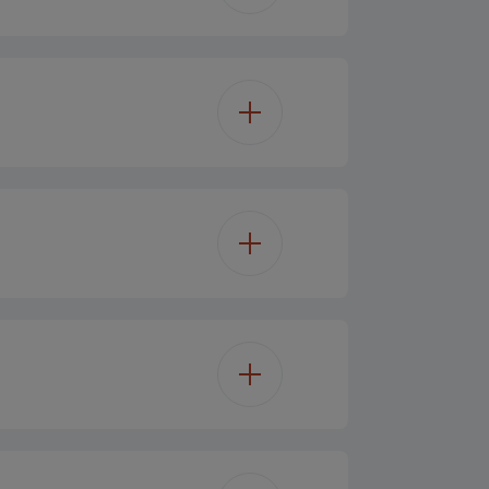
LED
6
Stående
2
185 cm
y on front top trim (Touch)
Glas
59.5 cm
LED
4
-15
70 cm
Elektronisk
78 kg
E