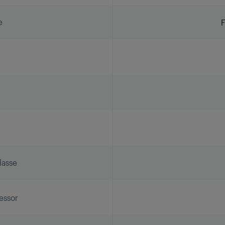
e
F
lasse
essor