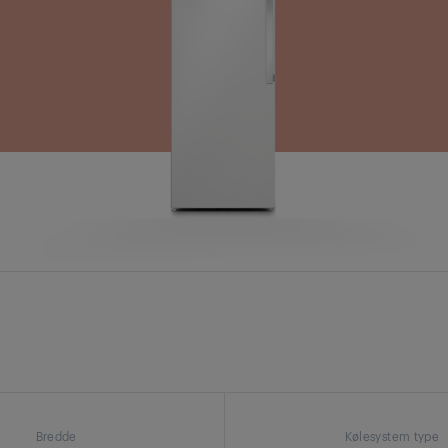
Bredde
Kølesystem type