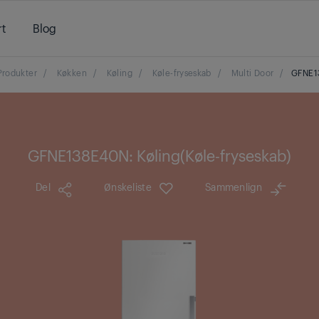
t
Blog
Produkter
/
Køkken
/
Køling
/
Køle-fryseskab
/
Multi Door
/
GFNE1
GFNE138E40N: Køling(Køle-fryseskab)
Del
Ønskeliste
Sammenlign