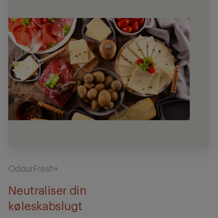
OdourFresh+
Neutraliser din
køleskabslugt