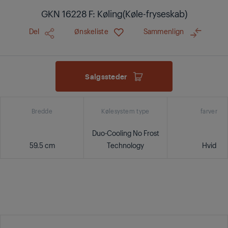
GKN 16228 F: Køling(Køle-fryseskab)
Del
Ønskeliste
Sammenlign
Salgssteder
Bredde
Kølesystem type
farver
Duo-Cooling No Frost
59.5 cm
Technology
Hvid