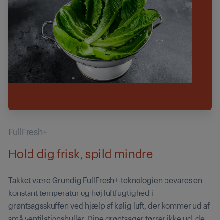
FullFresh+
Hold dig frisk, spild mindre
Takket være Grundig FullFresh+-teknologien bevares en
konstant temperatur og høj luftfugtighed i
grøntsagsskuffen ved hjælp af kølig luft, der kommer ud af
små ventilationshuller. Dine grøntsager tørrer ikke ud, de