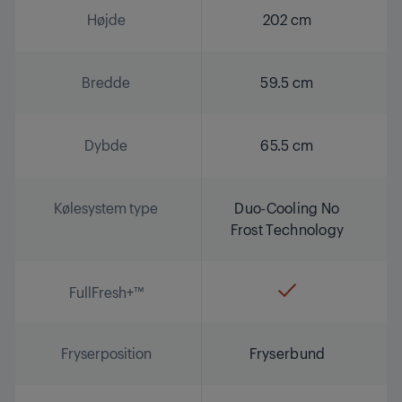
Højde
202 cm
Bredde
59.5 cm
Dybde
65.5 cm
Kølesystem type
Duo-Cooling No
Frost Technology
FullFresh+™
Fryserposition
Fryserbund