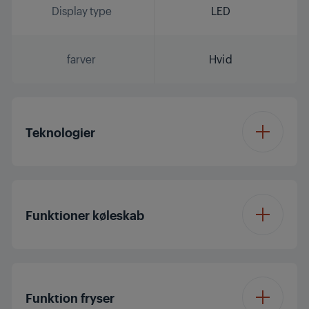
Display type
LED
farver
Hvid
Teknologier
FullFresh+™
Funktioner køleskab
IonFresh®
Køleskabshylde type
Wire + Glass
SuperFresh
Funktion fryser