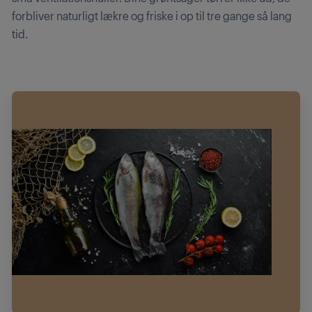
forbliver naturligt lækre og friske i op til tre gange så lang
tid.