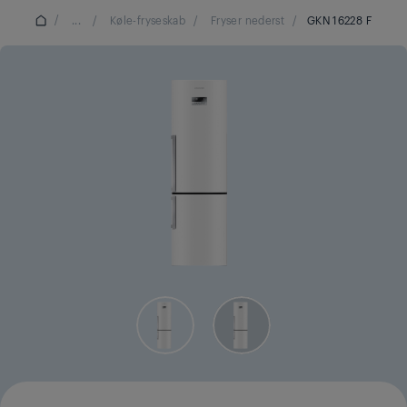
/
...
/
Køle-fryseskab
/
Fryser nederst
/
GKN 16228 F