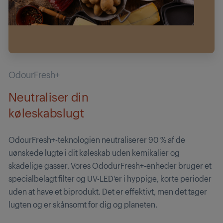
OdourFresh+
Neutraliser din
køleskabslugt
OdourFresh+-teknologien neutraliserer 90 % af de
uønskede lugte i dit køleskab uden kemikalier og
skadelige gasser. Vores OdodurFresh+-enheder bruger et
specialbelagt filter og UV-LED'er i hyppige, korte perioder
uden at have et biprodukt. Det er effektivt, men det tager
lugten og er skånsomt for dig og planeten.