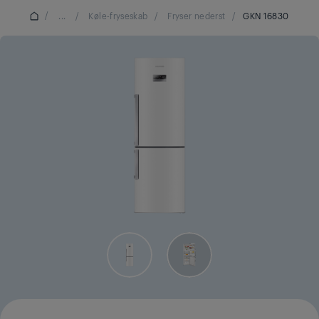
/
...
/
Køle-fryseskab
/
Fryser nederst
/
GKN 16830