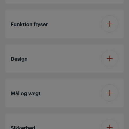
IonFresh®
Køleskabshylde type
Sikkerhedsglas
Funktion fryser
ECO Mode
OdurFresh+
Quick Cool Option
Ismaskine type
Ice cube tray
Antal
1
Design
grøntsagsskuffer
Ferietilstand
Antal fryseskuffer
3
Antal halvdybe
3
Vendbar dør
justerbare dørhylder
Mål og vægt
LED Illumination®
Antal fuld-dybde
3
justerbare hylder
Højde
184.5 cm
Fryserposition
Fryserbund
Sikkerhed