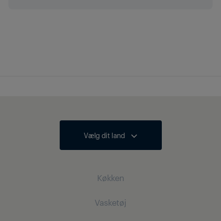
Vælg dit land
Køkken
Vasketøj
Køling