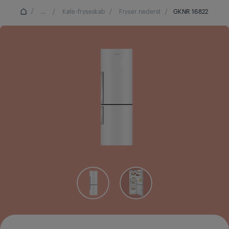
/
...
/
Køle-fryseskab
/
Fryser nederst
/
GKNR 16822