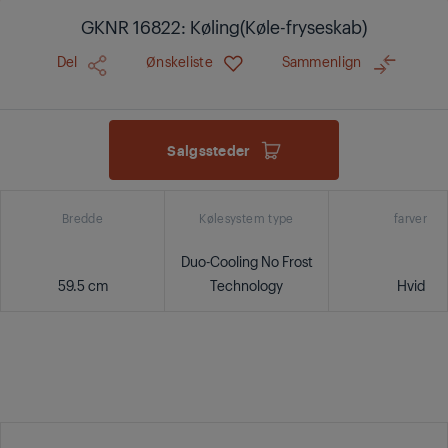
GKNR 16822: Køling(Køle-fryseskab)
Del
Ønskeliste
Sammenlign
Salgssteder
Bredde
Kølesystem type
farver
Duo-Cooling No Frost
59.5 cm
Technology
Hvid