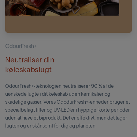
OdourFresh+
Neutraliser din
køleskabslugt
OdourFresh+-teknologien neutraliserer 90 % af de
uønskede lugte i dit køleskab uden kemikalier og
skadelige gasser. Vores OdodurFresh+-enheder bruger et
specialbelagt filter og UV-LED'er i hyppige, korte perioder
uden at have et biprodukt. Det er effektivt, men det tager
lugten og er skånsomt for dig og planeten.