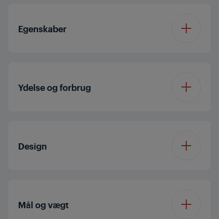
Egenskaber
Genopladeligt batteri
Ydelse og forbrug
Trådløs brugstid (Min
70 min
mode)
Design
Støvkapacitet (L)
0.5L
Farve
Anthracite Grey
Mål og vægt
Motortype
DC