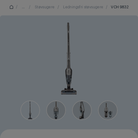
/
...
/
Støvsugere
/
Ledningsfri støvsugere
/
VCH 9832