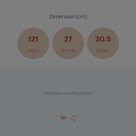
Dimension (cm)
121
27
20.5
Højde
Bredde
Dybde
Tekniske specifikationer
Del