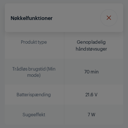
Nøkkelfunktioner
Produkt type
Genopladelig
håndstøvsuger
Trådløs brugstid (Min
70 min
mode)
Batterispænding
21.6 V
Sugeeffekt
7 W