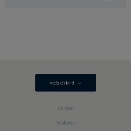
Bruttodybde med
16.2 cm
emballage
Bruttovægt med
4.18 kg
emballage
Vælg dit land
Køkken
Vasketøj
Køling