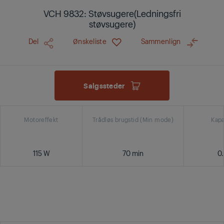
VCH 9832: Støvsugere(Ledningsfri
støvsugere)
Del
Ønskeliste
Sammenlign
Salgssteder
Motoreffekt
Trådløs brugstid (Min mode)
Kapa
115 W
70 min
0.