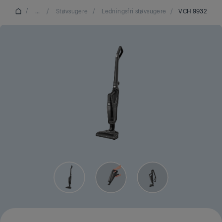
/
...
/
Støvsugere
/
Ledningsfri støvsugere
/
VCH 9932