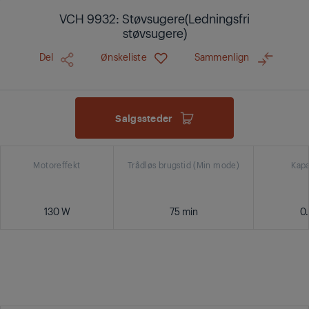
VCH 9932: Støvsugere(Ledningsfri
støvsugere)
Del
Ønskeliste
Sammenlign
Salgssteder
Motoreffekt
Trådløs brugstid (Min mode)
Kapa
130 W
75 min
0.