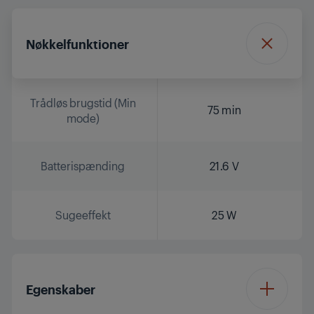
Nøkkelfunktioner
Trådløs brugstid (Min
75 min
mode)
Batterispænding
21.6 V
Sugeeffekt
25 W
Egenskaber