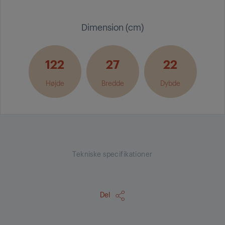
Dimension (cm)
122
27
22
Højde
Bredde
Dybde
Tekniske specifikationer
Del