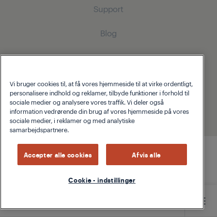
Indbygnings køle-fryseskab
Ledningsfri støvsugere
Support
Madlavning
Tørretumblere
Madlavning
Støvsugere med beholder
Om Grundig
Blog
Indbygningsovne
Strygejern
Indbygningsovne
Beko Corporate
Indbyggede kogeplader
Indbyggede kogeplader
Strygejern med damp
cookie-politik
Fortrolighedspolitik
Homewhiz
Grundig Global Code of Conduct
Opvask
Opvaskemaskine
Vi bruger cookies til, at få vores hjemmeside til at virke ordentligt,
© 2026 Grundig
personalisere indhold og reklamer, tilbyde funktioner i forhold til
Integrerede opvaskemaskiner
Opvaskemaskiner
sociale medier og analysere vores traffik. Vi deler også
information vedrørende din brug af vores hjemmeside på vores
Små køkkenmaskiner
sociale medier, i reklamer og med analytiske
samarbejdspartnere.
Kaffe- og te
Accepter alle cookies
Afvis alle
Blendere
Brødristere og grills
Cookie - indstillinger