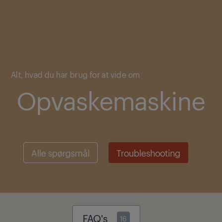
Main content starts here
Alt, hvad du har brug for at vide om
Opvaskemaskine
Alle spørgsmål
Troubleshooting
FAQ's
16