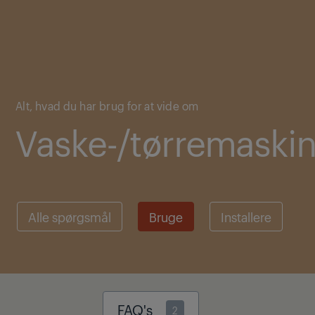
Main content starts here
Alt, hvad du har brug for at vide om
Vaske-/tørremaski
Alle spørgsmål
Bruge
Installere
FAQ's
2