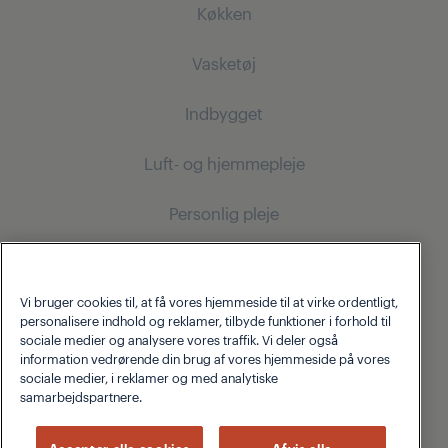
Køkken
Vasketøj
Køling
Indbygget
Køleskab
Vaskemaskiner
Fryser
Luft- og hjemmepleje
Fritstående vaskemaskiner
Køling
Køle-fryseskab
Vaske og tørremaskiner
Personlig pleje
Indbygningskøleskab
Støvsugere
Indbygningskøleskab
Fritstående vaskemaskiner og tørretumblere
Indbygningsfryser
Om Grundig
Indbygningsfryser
Robotstøvsugere
Indbygnings køle-/fryseskab
Tørretumblere
Indbygnings køle-fryseskab
Vi bruger cookies til, at få vores hjemmeside til at virke ordentligt,
Ledningsfri støvsugere
Support
personalisere indhold og reklamer, tilbyde funktioner i forhold til
Madlavning
Tørretumblere
Madlavning
sociale medier og analysere vores traffik. Vi deler også
Støvsugere med beholder
Om Grundig
information vedrørende din brug af vores hjemmeside på vores
Blog
Indbygningsovne
Strygejern
sociale medier, i reklamer og med analytiske
Indbygningsovne
Beko Corporate
samarbejdspartnere.
Indbyggede kogeplader
Indbyggede kogeplader
Strygejern med damp
cookie-politik
Fortrolighedspolitik
Homewhiz
Accepter alle cookies
Afvis alle