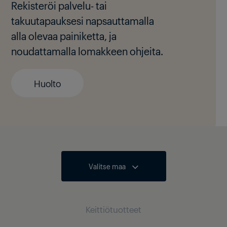
Rekisteröi palvelu- tai
takuutapauksesi napsauttamalla
alla olevaa painiketta, ja
noudattamalla lomakkeen ohjeita.
Huolto
Valitse maa
Keittiötuotteet