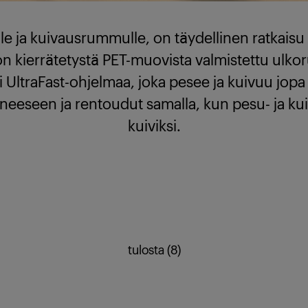
elle ja kuivausrummulle, on täydellinen ratkaisu
 on kierrätetystä PET-muovista valmistettu u
i UltraFast-ohjelmaa, joka pesee ja kuivuu jo
oneeseen ja rentoudut samalla, kun pesu- ja kui
kuiviksi.
tulosta (8)