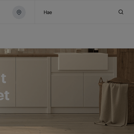
Hae
uivaavat pesukoneet
t
et