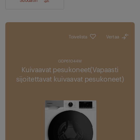
Toivelista
Vertaa
GDP61044W
Kuivaavat pesukoneet(Vapaasti
sijoitettavat kuivaavat pesukoneet)