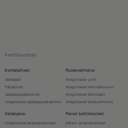
Keittiötuotteet
Kylmälaitteet
Ruoanvalmistus
Jääkaapit
Integroitavat uunit
Pakastimet
Integroitavat mikroaaltouunit
Jääkaappipakastimet
Integroitavat keittotasot
Integroitavat jääkaappipakastimet
Integroitavat liesituulettimet
Astianpesu
Pienet keittiökoneet
Integroitavat astianpesukoneet
Kahvin- ja teenkeittimet