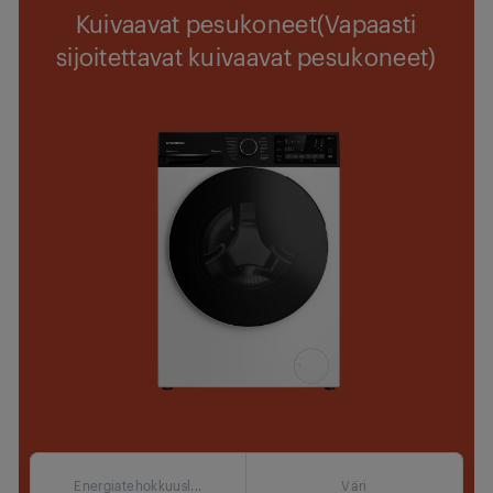
Kuivaavat pesukoneet(Vapaasti
sijoitettavat kuivaavat pesukoneet)
Energiatehokkuusl...
Väri