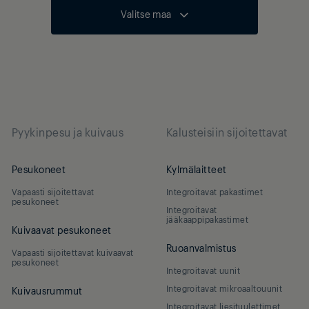
Valitse maa
Pyykinpesu ja kuivaus
Kalusteisiin sijoitettavat
Pesukoneet
Kylmälaitteet
Vapaasti sijoitettavat
Integroitavat pakastimet
pesukoneet
Integroitavat
jääkaappipakastimet
Kuivaavat pesukoneet
Ruoanvalmistus
Vapaasti sijoitettavat kuivaavat
pesukoneet
Integroitavat uunit
Integroitavat mikroaaltouunit
Kuivausrummut
Integroitavat liesituulettimet