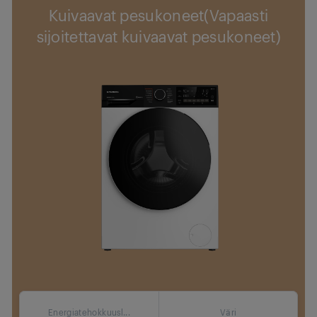
Kuivaavat pesukoneet(Vapaasti
sijoitettavat kuivaavat pesukoneet)
Energiatehokkuusl...
Väri