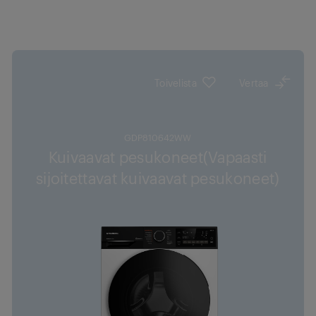
Toivelista
Vertaa
GDP810642WW
Kuivaavat pesukoneet(Vapaasti
sijoitettavat kuivaavat pesukoneet)