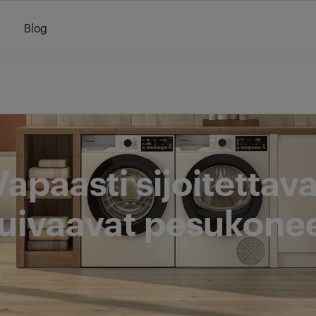
Blog
Pyykinpesu ja kuivaus
/
Kuivaavat pesukoneet
/
Vapaasti sijoitettavat k
Vapaasti sijoitettava
uivaavat pesukone