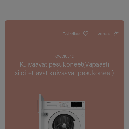
Toivelista
Vertaa
GWDI8542
Kuivaavat pesukoneet(Vapaasti
sijoitettavat kuivaavat pesukoneet)