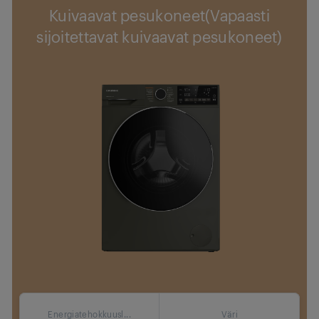
Kuivaavat pesukoneet(Vapaasti
sijoitettavat kuivaavat pesukoneet)
Energiatehokkuusl...
Väri