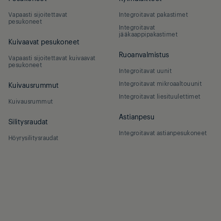
Vapaasti sijoitettavat
Integroitavat pakastimet
pesukoneet
Integroitavat
jääkaappipakastimet
Kuivaavat pesukoneet
Ruoanvalmistus
Vapaasti sijoitettavat kuivaavat
pesukoneet
Integroitavat uunit
Integroitavat mikroaaltouunit
Kuivausrummut
Integroitavat liesituulettimet
Kuivausrummut
Astianpesu
Silitysraudat
Integroitavat astianpesukoneet
Höyrysilitysraudat