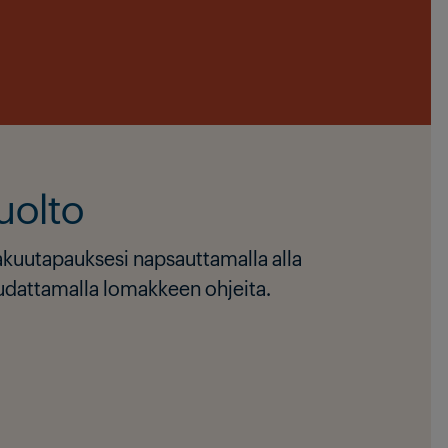
uolto
takuutapauksesi napsauttamalla alla
oudattamalla lomakkeen ohjeita.