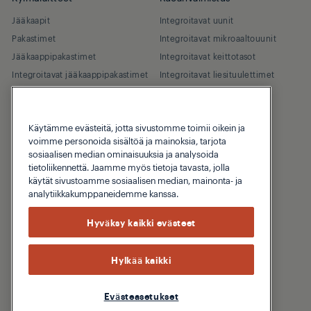
Jääkaapit
Integroitavat uunit
Pakastimet
Integroitavat mikroaaltouunit
Jääkaappipakastimet
Integroitavat keittotasot
Integroitavat jääkaappipakastimet
Integroitavat liesituulettimet
Astianpesu
Pienet keittiökoneet
Integroitavat astianpesukoneet
Kahvin- ja teenkeittimet
Käytämme evästeitä, jotta sivustomme toimii oikein ja
voimme personoida sisältöä ja mainoksia, tarjota
Tehosekoittimet
sosiaalisen median ominaisuuksia ja analysoida
Leivänpaahtimet ja grillit
tietoliikennettä. Jaamme myös tietoja tavasta, jolla
käytät sivustoamme sosiaalisen median, mainonta- ja
analytiikkakumppaneidemme kanssa.
Hyväksy kaikki evästeet
Hylkää kaikki
Tuki
Blog
Evästeasetukset