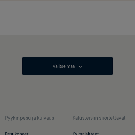
Valitse maa
Pyykinpesu ja kuivaus
Kalusteisiin sijoitettavat
Pesukoneet
Kylmälaitteet