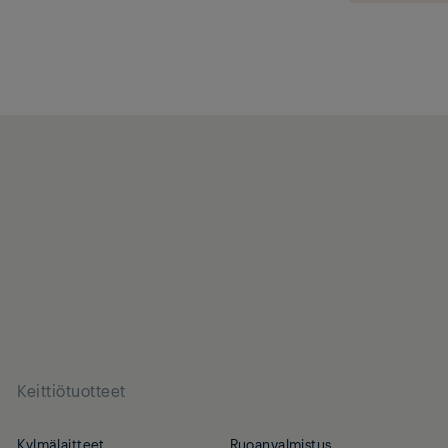
Keittiötuotteet
Kylmälaitteet
Ruoanvalmistus