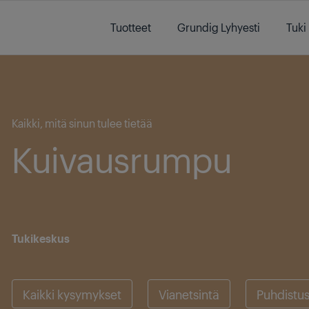
Main content starts here
Tuotteet
Grundig Lyhyesti
Tuki
Main content starts here
Kaikki, mitä sinun tulee tietää
Kuivausrumpu
Tukikeskus
Kaikki kysymykset
Vianetsintä
Puhdistu