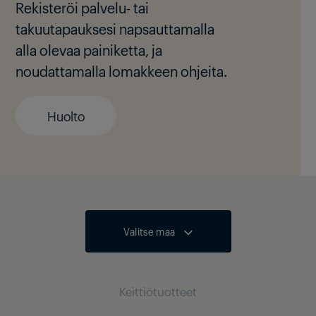
Rekisteröi palvelu- tai
takuutapauksesi napsauttamalla
alla olevaa painiketta, ja
noudattamalla lomakkeen ohjeita.
Huolto
Valitse maa
Keittiötuotteet