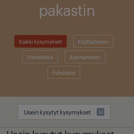
pakastin
Kaikki kysymykset
Käyttäminen
Vianetsintä
Asentaminen
Puhdistus
Usein kysytyt kysymykset
34
Usein kysytyt kysymykset