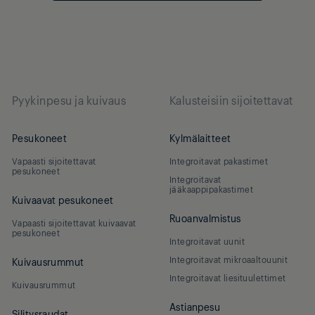
Pyykinpesu ja kuivaus
Kalusteisiin sijoitettavat
Pesukoneet
Kylmälaitteet
Vapaasti sijoitettavat
Integroitavat pakastimet
pesukoneet
Integroitavat
jääkaappipakastimet
Kuivaavat pesukoneet
Ruoanvalmistus
Vapaasti sijoitettavat kuivaavat
pesukoneet
Integroitavat uunit
Integroitavat mikroaaltouunit
Kuivausrummut
Integroitavat liesituulettimet
Kuivausrummut
Astianpesu
Silitysraudat