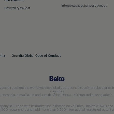
Integroitavat astianpesukoneet
Höyrysilitysraudat
hiz
Grundig Global Code of Conduct
 throughout the world with its global operations through its subsidiaries in 5
countries
aly, Romania, Slovakia, Poland, South Africa, Russia, Pakistan, India, Bangladesh
any in Europe with its market share (based on volumes). Beko’s 31 R&D and 
,300 researchers and hold more than 3,500 international registered patent ap