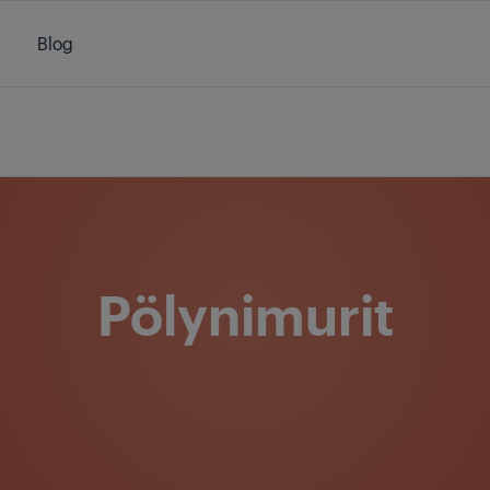
Blog
/
Tuotteet
/
Kodin ilma ja puhtaus
/
Pölynimurit
Pölynimurit