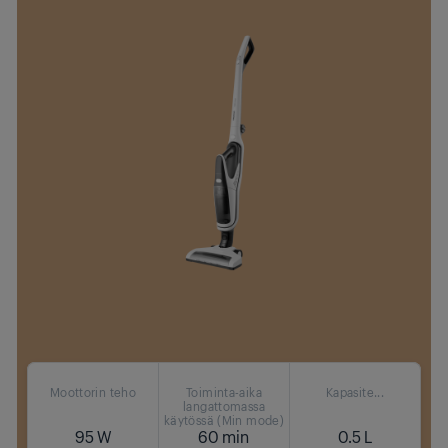
Moottorin teho
Toiminta-aika
Kapasite...
langattomassa
käytössä (Min mode)
95 W
60 min
0.5 L