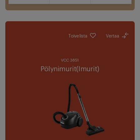
Jälleenmyyjät
Toivelista
Vertaa
VCC 3851
Pölynimurit(Imurit)