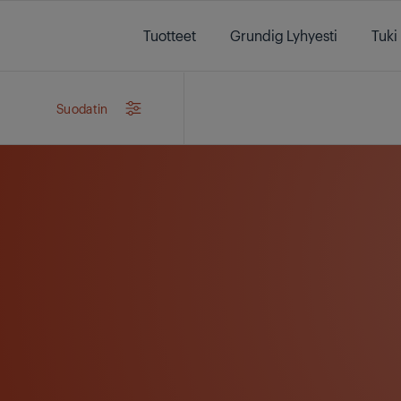
Main content starts here
Tuotteet
Grundig Lyhyesti
Tuki
Suodatin