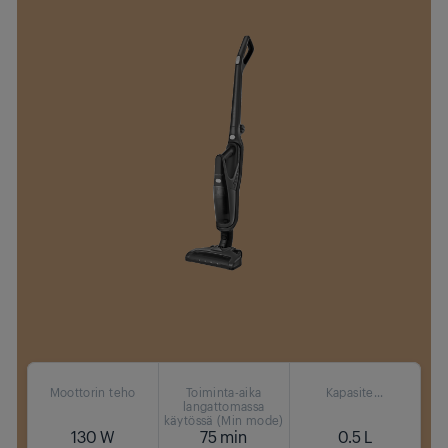
Moottorin teho
Toiminta-aika
Kapasite...
langattomassa
käytössä (Min mode)
130 W
75 min
0.5 L