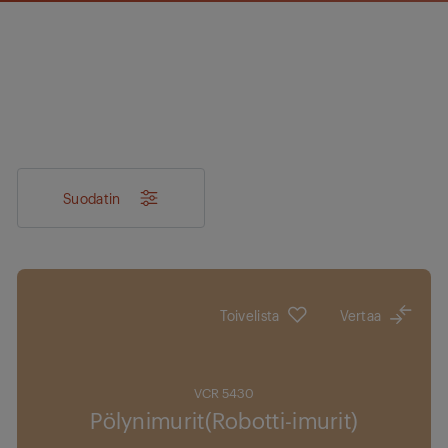
Suodatin
Toivelista
Vertaa
VCR 5430
Pölynimurit(Robotti-imurit)