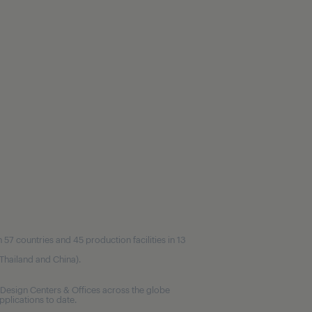
7 countries and 45 production facilities in 13
, Thailand and China).
Design Centers & Offices across the globe
plications to date.