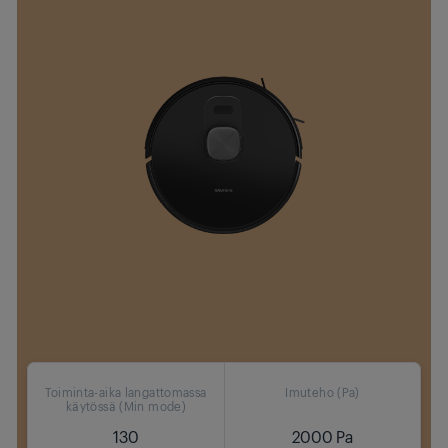
Toiminta-aika langattomassa
Imuteho (Pa)
käytössä (Min mode)
130
2000 Pa