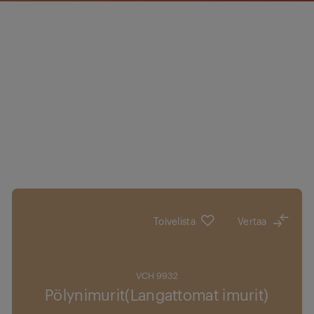
Toivelista
Vertaa
VCH 9932
Pölynimurit(Langattomat imurit)