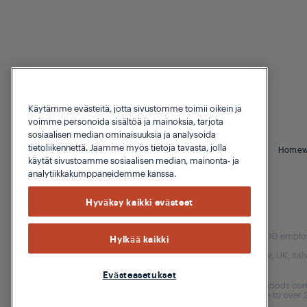
Käytämme evästeitä, jotta sivustomme toimii oikein ja
Tuki
Blog
voimme personoida sisältöä ja mainoksia, tarjota
sosiaalisen median ominaisuuksia ja analysoida
tietoliikennettä. Jaamme myös tietoja tavasta, jolla
© 2026 Grundig
Tietosuojakäytäntö
Evästeiden käyttö
Homew
käytät sivustoamme sosiaalisen median, mainonta- ja
analytiikkakumppaneidemme kanssa.
Hyväksy kaikki evästeet
Our parent company, Beko has 55,000 employees
Hylkää kaikki
(i.e. Türkiye, UK, It
Evästeasetukset
Beko became the largest white goods comp
are home to over 2