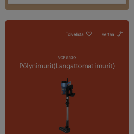
Jälleenmyyjät
Toivelista
Vertaa
VCP 8330
Pölynimurit(Langattomat imurit)