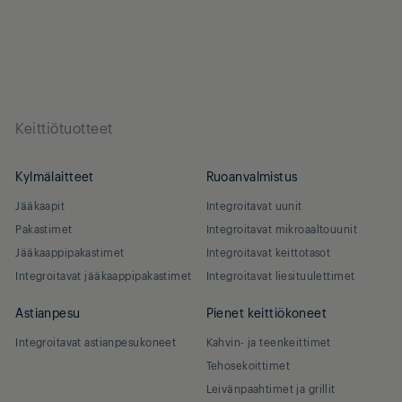
Keittiötuotteet
Kylmälaitteet
Ruoanvalmistus
Jääkaapit
Integroitavat uunit
Pakastimet
Integroitavat mikroaaltouunit
Jääkaappipakastimet
Integroitavat keittotasot
Integroitavat jääkaappipakastimet
Integroitavat liesituulettimet
Astianpesu
Pienet keittiökoneet
Integroitavat astianpesukoneet
Kahvin- ja teenkeittimet
Tehosekoittimet
Leivänpaahtimet ja grillit