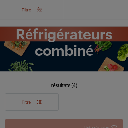
/
...
/
Réfrigérateurs combiné
Filtre
Réfrigérateurs
combiné
résultats (4)
Filtre
Liste d'envies