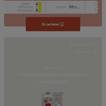
Classe
Type
69 cm
d'efficacité
Largeur
de
énergétique
froid
Où acheter
Liste d'envies
Comparer
GKNI25750N
Froid(Réfrigérateur-congélateur
encastrable)