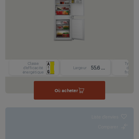
Classe
Type
55.6 cm
d'efficacité
Largeur
de
énergétique
froid
Où acheter
Liste d'envies
Comparer