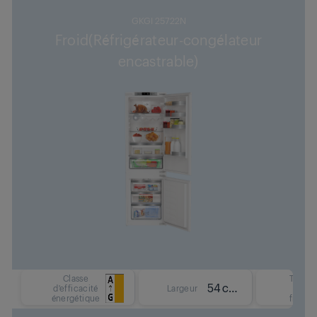
GKGI 25722N
Froid(Réfrigérateur-congélateur
encastrable)
Classe
Type
54 cm
d'efficacité
Largeur
de
énergétique
froid