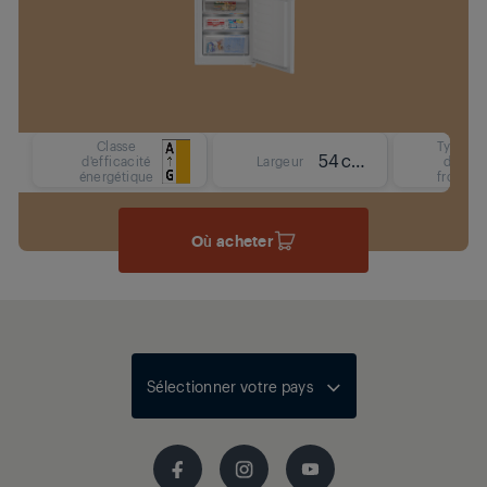
Classe
Type
54 cm
d'efficacité
Largeur
de
énergétique
froid
Où acheter
Sélectionner votre pays