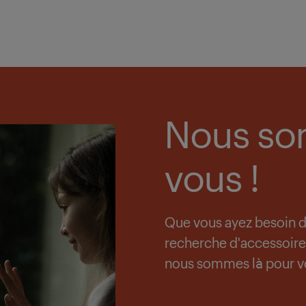
Nous so
vous !
Que vous ayez besoin de 
recherche d'accessoire
nous sommes là pour v