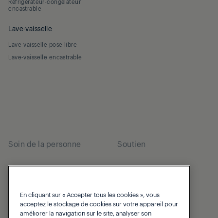
Réfrigérateur-congélateur
encastrable
Lave-vaisselle
Lave-vaisselle pose libre
Lave-vaisselle encastrable
Soin de la personne
Soutien
Soin des cheveux
Soutien
Sèche-cheveux
Beko Corporate
En cliquant sur « Accepter tous les cookies », vous
Lisseur
acceptez le stockage de cookies sur votre appareil pour
améliorer la navigation sur le site, analyser son