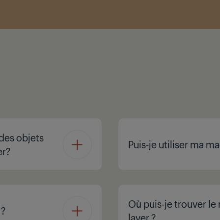
des objets
Puis-je utiliser ma ma
er?
Où puis-je trouver l
 ?
laver ?