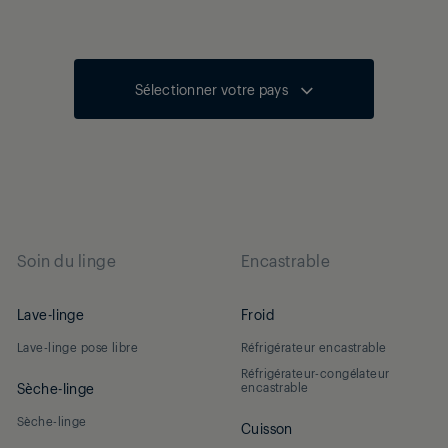
Sélectionner votre pays
Soin du linge
Encastrable
Lave-linge
Froid
Lave-linge pose libre
Réfrigérateur encastrable
Réfrigérateur-congélateur
Sèche-linge
encastrable
Sèche-linge
Cuisson