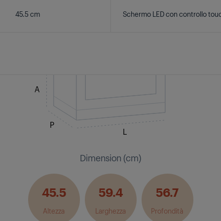
45.5 cm
Schermo LED con controllo tou
A
P
L
Dimension (cm)
45.5
59.4
56.7
Altezza
Larghezza
Profondità