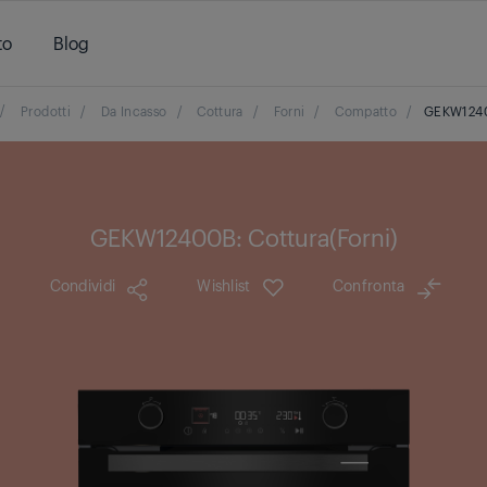
to
Blog
/
Prodotti
/
Da Incasso
/
Cottura
/
Forni
/
Compatto
/
GEKW124
GEKW12400B: Cottura(Forni)
Condividi
Wishlist
Confronta