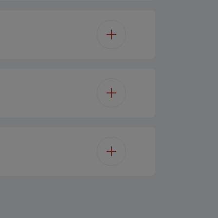
gene Rotonda (Posteriore)
ra Multifunzione
controllo touch e manopola
tura a Caduta
ogia Microonde
Nero
3
48 L
1
A
3 Livelli
45.5 cm
Elettrico