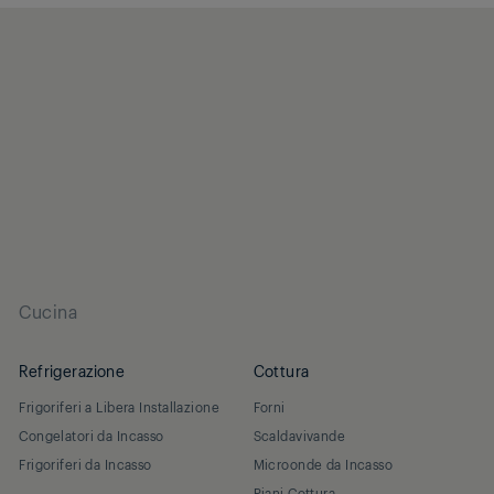
SoftOpen e SoftClose®: apertura e chiusura della
porta più delicate e silenziose
Cucina
Refrigerazione
Cottura
Frigoriferi a Libera Installazione
Forni
Congelatori da Incasso
Scaldavivande
Frigoriferi da Incasso
Microonde da Incasso
Piani Cottura