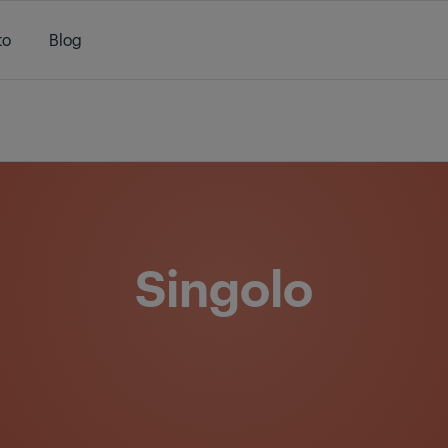
to
Blog
/
Prodotti
/
Da Incasso
/
Cottura
/
Forni
/
Singolo
Singolo