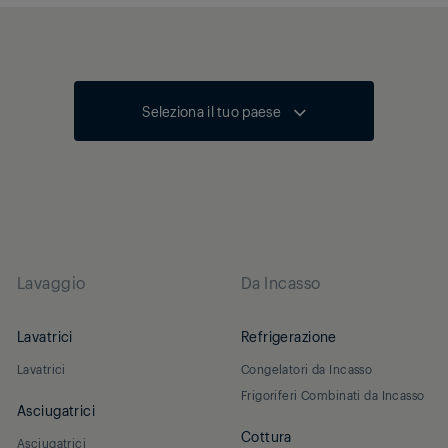
MeatOptimiser Pro Accesory: You’ll never
undercook your meat
Halogen Interior Illumination: More energy
efficient and brighter interior lighting
Seleziona il tuo paese
Lavaggio
Da Incasso
Lavatrici
Refrigerazione
Lavatrici
Congelatori da Incasso
Frigoriferi Combinati da Incasso
Asciugatrici
Cottura
Asciugatrici