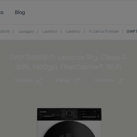
to
Blog
odotti
/
Lavaggio
/
Lavatrici
/
Lavatrici
/
A Carica Frontale
/
GWP7
GWP79419W-IT: Lavatrice 9kg, Classe A-
30%, 1400giri, FiberCatcher®, Wi-Fi
Condividi
Wishlist
Confronta