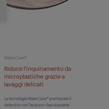
WaterCare®
Riduce l'inquinamento da
microplastiche grazie a
lavaggi delicati
La tecnologia WaterCare® premiscela il
detersivo con l'acqua e rilascia questa