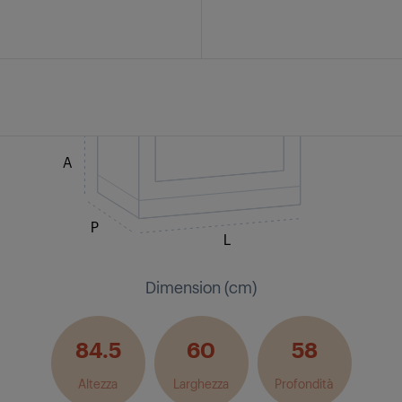
A
P
L
Dimension (cm)
84.5
60
58
Altezza
Larghezza
Profondità