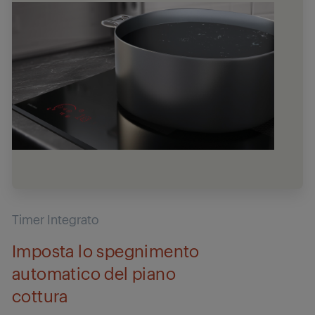
Timer Integrato
Imposta lo spegnimento
automatico del piano
cottura