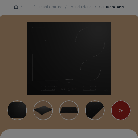
/
...
/
Piani Cottura
/
A Induzione
/
GIEI627474PN
2