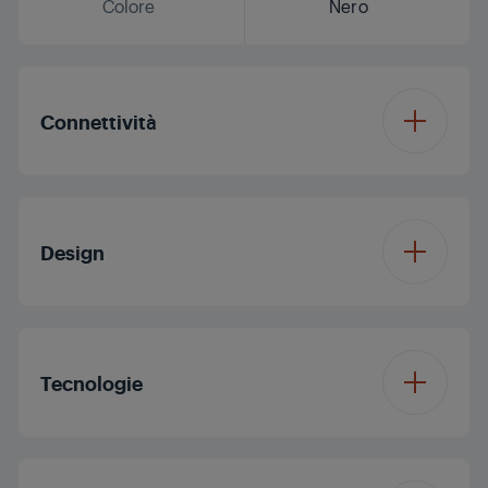
Colore
Nero
Connettività
Connettività piano
cottura e cappa
Design
Controllo Vocale
Funzione -
Design del Bruciatore
Vetro
Tecnologie
Colore
Nero
Tipologia di Piano
Induzione