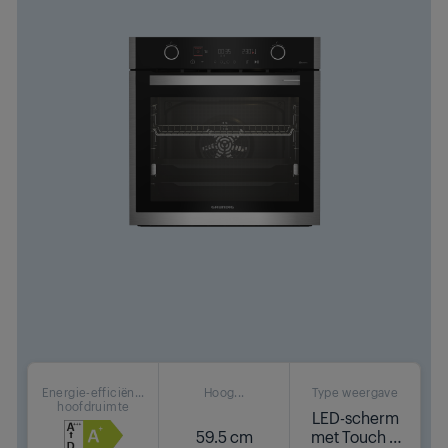
Energie-efficiën...
Hoog...
Type weergave
hoofdruimte
LED-scherm
59.5 cm
met Touch &