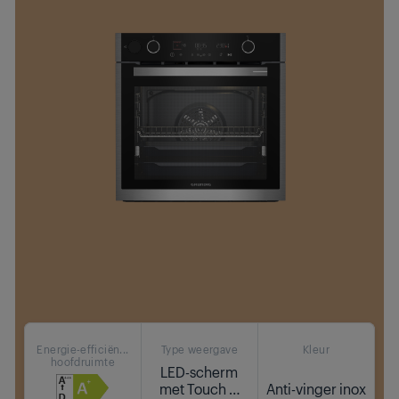
Energie-efficiën...
Type weergave
Kleur
hoofdruimte
LED-scherm
met Touch &
Anti-vinger inox