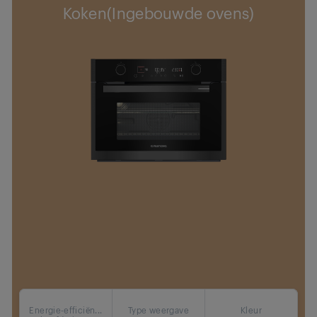
Koken(Ingebouwde ovens)
Energie-efficiën...
Type weergave
Kleur