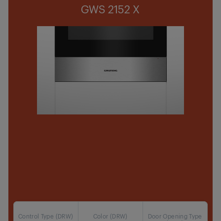
GWS 2152 X
Control Type (DRW)
Color (DRW)
Door Opening Type