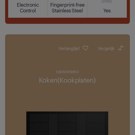
(DRW)
Electronic
Fingerprint-free
Control
Stainless Steel
Yes
Waar te koop
Verlanglijst
Vergelijk
GIEI938980I
Koken(Kookplaten)