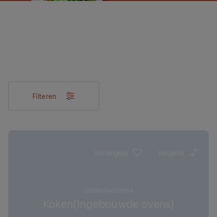
Filteren
Verlanglijst
Vergelijk
GEBM19400BPHI
Koken(Ingebouwde ovens)