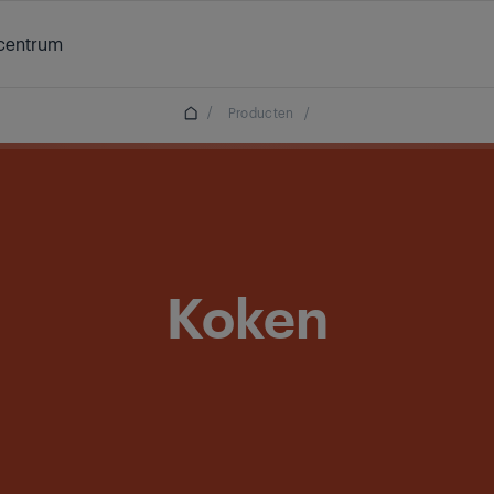
centrum
/
Producten
/
Koken