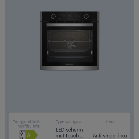
Energie-efficiën...
Type weergave
Kleur
hoofdruimte
LED-scherm
met Touch &
Anti-vinger inox