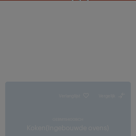
Verlanglijst
Vergelijk
GEBM19400BCH
Koken(Ingebouwde ovens)