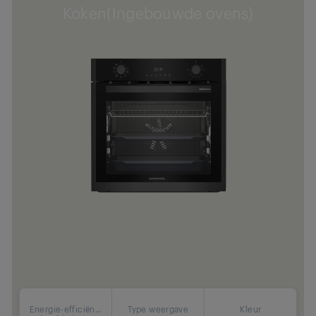
Koken(Ingebouwde ovens)
Energie-efficiën...
Type weergave
Kleur