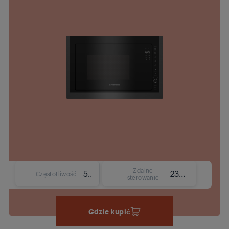
Zdalne
50 Hz
230 V
Częstotliwość
sterowanie
Gdzie kupić