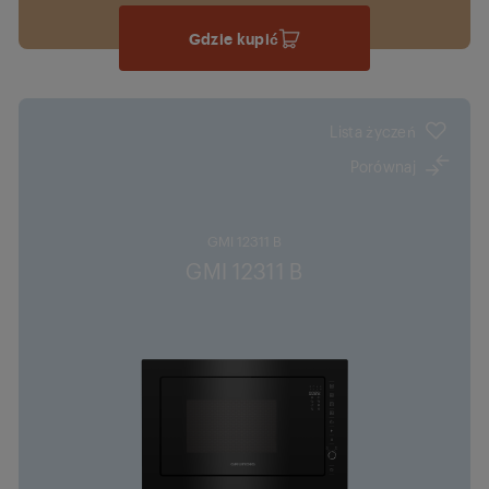
Gdzie kupić
Lista życzeń
Porównaj
GMI 12311 B
GMI 12311 B