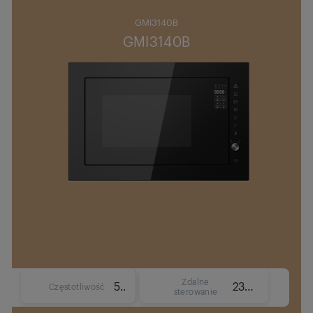
GMI3140B
GMI3140B
Zdalne
50 Hz
230 V
Częstotliwość
sterowanie