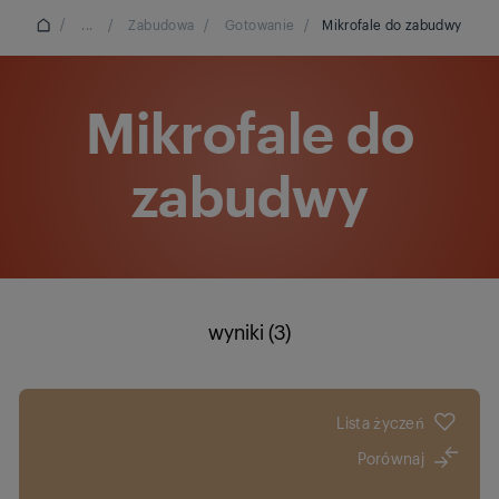
/
...
/
Zabudowa
/
Gotowanie
/
Mikrofale do zabudwy
Mikrofale do
zabudwy
wyniki (3)
Lista życzeń
Porównaj